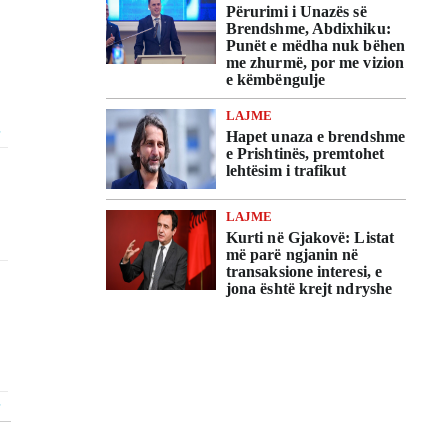
Përurimi i Unazës së
Brendshme, Abdixhiku:
Punët e mëdha nuk bëhen
me zhurmë, por me vizion
e këmbëngulje
LAJME
Hapet unaza e brendshme
e Prishtinës, premtohet
lehtësim i trafikut
LAJME
Kurti në Gjakovë: Listat
më parë ngjanin në
transaksione interesi, e
jona është krejt ndryshe