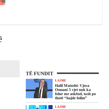
ë
TË FUNDIT
LAJME
Halil Matoshi: Vjosa
Osmani 5 vjet nuk ka
folur me askënd, tash po
thotë “hajde folim”
LAJME