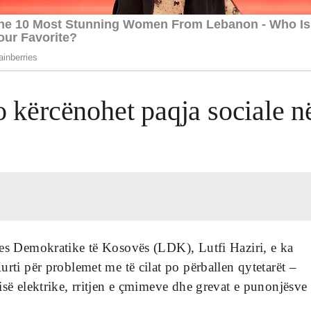
po kërcënohet paqja sociale n
jes Demokratike të Kosovës (LDK), Lutfi Haziri, e ka
urti për problemet me të cilat po përballen qytetarët –
isë elektrike, rritjen e çmimeve dhe grevat e punonjësve