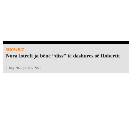
SHOWBIZ
Nora Istrefi ja bënë “diss” të dashures së Robertit
1 July 2022 | 1 July 2022