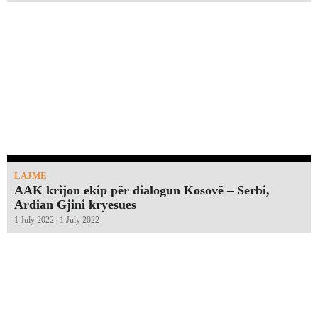
LAJME
AAK krijon ekip për dialogun Kosovë – Serbi,
Ardian Gjini kryesues
1 July 2022 | 1 July 2022