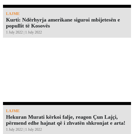
LAJME
Kurti: Ndërhyrja amerikane siguroi mbijetesën e
popullit të Kosovës
1 July 2022 | 1 July 2022
LAJME
Hekuran Murati kërkoi falje, reagon Çun Lajçi,
përmend edhe hajnat që i zhvatën shkronjat e arta!￼
1 July 2022 | 1 July 2022