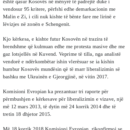
është qasur Kosovës në mënyrë të padrejtë duke i
vendosur 95 kritere, përfshi edhe demarkacionin me
Malin e Zi, i cili nuk kishte të bënte fare me lirinë e
lëvizjes në zonën e Schengenit.
Kjo kërkesa, e kishte futur Kosovën në trazira të
brendshme që kulmuan edhe me protesta masive dhe me
gaz lotsjellës në Kuvend. Veprime të tilla, nga analistë
vendorë e ndërkombëtar ishin vlerësuar se ia kishin
humbur Kosovës mundësin që të marr liberalizimin së
bashku me Ukrainën e Gjeorgjinë, në vitin 2017.
Komisioni Evropian ka prezantuar tri raporte për
përmbushjen e kërkesave për liberalizimin e vizave, një
më 12 mars 2013, të dytin më 24 korrik 2014 dhe të
tretin 18 dhjetor 2015.
Më 18 korrik 2018 Komisioni Evropian, rikonfirmoi se