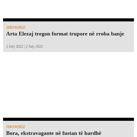
SHOWBIZ
Arta Elezaj tregon format trupore në rroba banje
2 July 2022 | 2 July 2022
SHOWBIZ
Bora, ekstravagante në fustan të bardhë