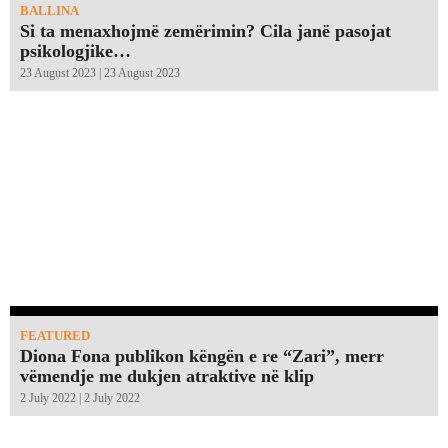
BALLINA
Si ta menaxhojmë zemërimin? Cila janë pasojat
psikologjike…
23 August 2023 | 23 August 2023
FEATURED
Diona Fona publikon këngën e re “Zari”, merr
vëmendje me dukjen atraktive në klip
2 July 2022 | 2 July 2022