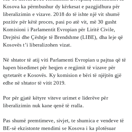
Kosova ka përmbushur dy kërkesat e pazgjidhura për
liberalizimin e vizave. 2018 do të ishte një vit shumë
pozitiv për këtë proces, pasi po atë vit, më 30 gusht
Komisioni i Parlamentit Evropian për Liritë Civile,
Drejtësi dhe Çështje të Brendshme (LIBE), dha leje që
Kosovës t’i liberalizohen vizat.
Në shtator të atij viti Parlamenti Evropian u pajtua që të
hapen bisedimet për heqjen e regjimit të vizave për
qytetarët e Kosovës. Ky komision e bëri të njëjtën gjë
edhe në shtator të vitit 2019.
Por për gjatë këtyre viteve urimet e liderëve për
liberalizimin nuk kane qenë të rralla.
Pas shumë premtimeve, sivjet, te shumica e vendeve të
BE-së ekzistonte mendimi se Kosova i ka plotësuar