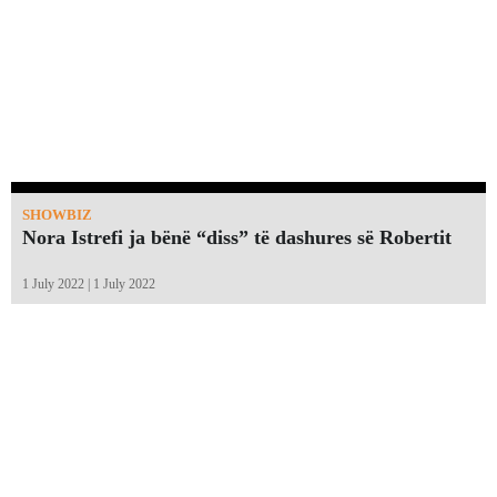
SHOWBIZ
Nora Istrefi ja bënë “diss” të dashures së Robertit
1 July 2022 | 1 July 2022