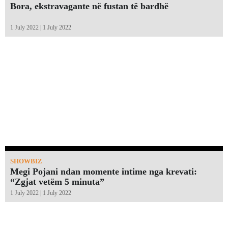
Bora, ekstravagante në fustan të bardhë
1 July 2022 | 1 July 2022
SHOWBIZ
Megi Pojani ndan momente intime nga krevati:
“Zgjat vetëm 5 minuta”￼
1 July 2022 | 1 July 2022