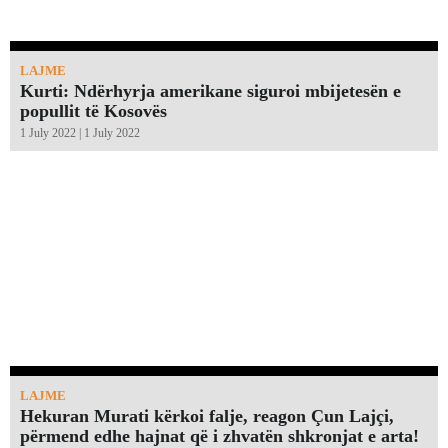
LAJME
Kurti: Ndërhyrja amerikane siguroi mbijetesën e
popullit të Kosovës
1 July 2022 | 1 July 2022
LAJME
Hekuran Murati kërkoi falje, reagon Çun Lajçi,
përmend edhe hajnat që i zhvatën shkronjat e arta!￼