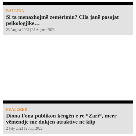
BALLINA
Si ta menaxhojmë zemërimin? Cila janë pasojat
psikologjike…
23 August 2023 | 23 August 2023
FEATURED
Diona Fona publikon këngën e re “Zari”, merr
vëmendje me dukjen atraktive në klip
2 July 2022 | 2 July 2022