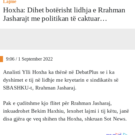
Lajme
Hoxha: Dihet botërisht lidhja e Rrahman
Jasharajt me politikan të caktuar…
9:06 / 1 September 2022
Analisti Ylli Hoxha ka thënë në DebatPlus se i ka
dyshimet e tij në lidhje me kryetarin e sindikatës së
SBASHKU-t, Rrahman Jasharaj.
Pak e çuditshme kjo flitet për Rrahman Jasharaj,
inkuadrohet Bekim Haxhiu, lexohet lajmi i tij këtu, janë
disa gjëra qe veq shihen tha Hoxha, shkruan Sot News.