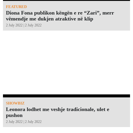
FEATURED
Diona Fona publikon këngën e re “Zari”, merr
vëmendje me dukjen atraktive në klip
2 July 2022 | 2 July 2022
SHOWBIZ
Leonora lodhet me veshje tradicionale, ulet e
pushon
2 July 2022 | 2 July 2022