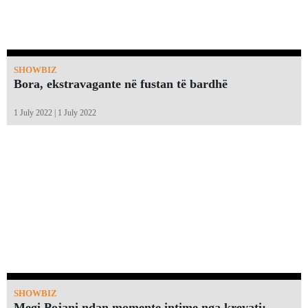
SHOWBIZ
Bora, ekstravagante në fustan të bardhë
1 July 2022 | 1 July 2022
SHOWBIZ
Megi Pojani ndan momente intime nga krevati: