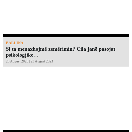
BALLINA
Si ta menaxhojmë zemërimin? Cila janë pasojat
psikologjike…
23 August 2023 | 23 August 2023