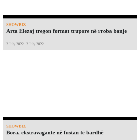
SHOWBIZ
Arta Elezaj tregon format trupore në rroba banje
2 July 2022 | 2 July 2022
SHOWBIZ
Bora, ekstravagante në fustan të bardhë