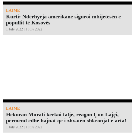
LAJME
Kurti: Ndërhyrja amerikane siguroi mbijetesën e
popullit të Kosovës
1 July 2022 | 1 July 2022
LAJME
Hekuran Murati kërkoi falje, reagon Çun Lajçi,
përmend edhe hajnat që i zhvatën shkronjat e arta!￼
1 July 2022 | 1 July 2022