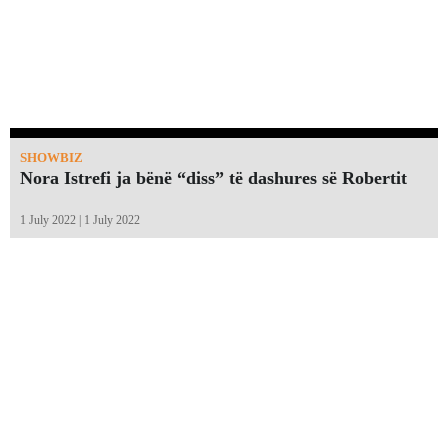
SHOWBIZ
Nora Istrefi ja bënë “diss” të dashures së Robertit
1 July 2022 | 1 July 2022