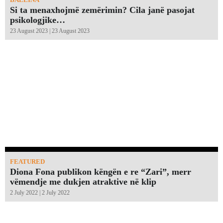
Si ta menaxhojmë zemërimin? Cila janë pasojat
psikologjike…
23 August 2023 | 23 August 2023
FEATURED
Diona Fona publikon këngën e re “Zari”, merr
vëmendje me dukjen atraktive në klip
2 July 2022 | 2 July 2022