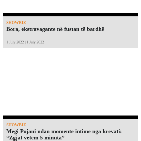
SHOWBIZ
Bora, ekstravagante në fustan të bardhë
1 July 2022 | 1 July 2022
SHOWBIZ
Megi Pojani ndan momente intime nga krevati:
“Zgjat vetëm 5 minuta”￼