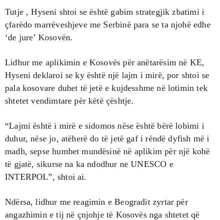
Tutje , Hyseni shtoi se është gabim strategjik zbatimi i
çfarëdo marrëveshjeve me Serbinë para se ta njohë edhe
‘de jure’ Kosovën.
Lidhur me aplikimin e Kosovës për anëtarësim në KE,
Hyseni deklaroi se ky është një lajm i mirë, por shtoi se
pala kosovare duhet të jetë e kujdesshme në lotimin tek
shtetet vendimtare për këtë çështje.
“Lajmi është i mirë e sidomos nëse është bërë lobimi i
duhur, nëse jo, atëherë do të jetë gaf i rëndë dyfish më i
madh, sepse humbet mundësinë në aplikim për një kohë
të gjatë, sikurse na ka ndodhur ne UNESCO e
INTERPOL”, shtoi ai.
Ndërsa, lidhur me reagimin e Beogradit zyrtar për
angazhimin e tij në çnjohje të Kosovës nga shtetet që