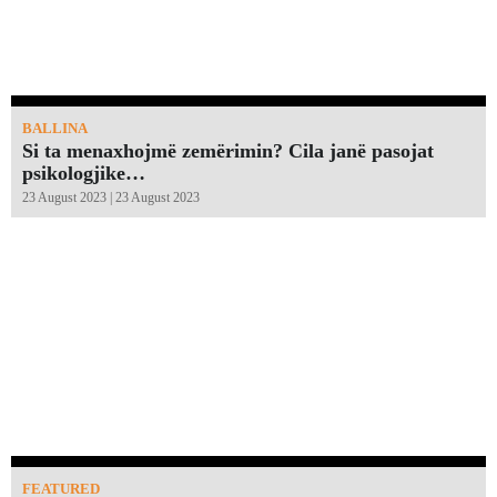
BALLINA
Si ta menaxhojmë zemërimin? Cila janë pasojat
psikologjike…
23 August 2023 | 23 August 2023
FEATURED