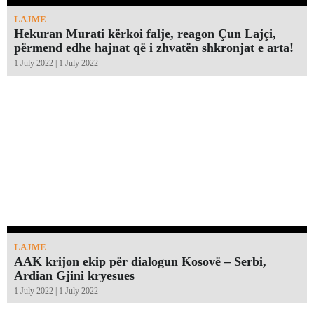
LAJME
Hekuran Murati kërkoi falje, reagon Çun Lajçi,
përmend edhe hajnat që i zhvatën shkronjat e arta!￼
1 July 2022 | 1 July 2022
LAJME
AAK krijon ekip për dialogun Kosovë – Serbi,
Ardian Gjini kryesues
1 July 2022 | 1 July 2022