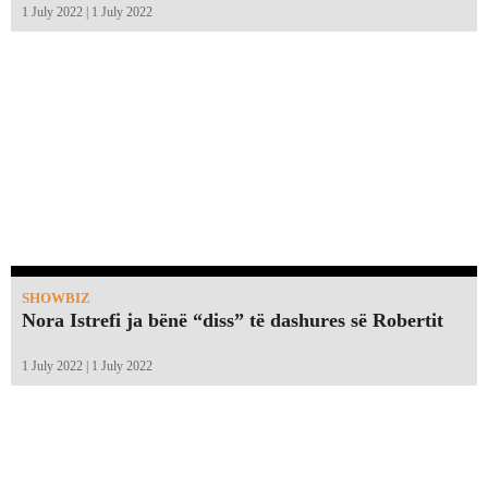
1 July 2022 | 1 July 2022
SHOWBIZ
Nora Istrefi ja bënë “diss” të dashures së Robertit
1 July 2022 | 1 July 2022