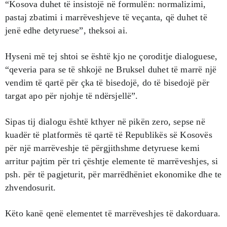
“Kosova duhet të insistojë në formulën: normalizimi,
pastaj zbatimi i marrëveshjeve të veçanta, që duhet të
jenë edhe detyruese”, theksoi ai.
Hyseni më tej shtoi se është kjo ne çoroditje dialoguese,
“qeveria para se të shkojë ne Bruksel duhet të marrë një
vendim të qartë për çka të bisedojë, do të bisedojë për
targat apo për njohje të ndërsjellë”.
Sipas tij dialogu është kthyer në pikën zero, sepse në
kuadër të platformës të qartë të Republikës së Kosovës
për një marrëveshje të përgjithshme detyruese kemi
arritur pajtim për tri çështje elemente të marrëveshjes, si
psh. për të pagjeturit, për marrëdhëniet ekonomike dhe te
zhvendosurit.
Këto kanë qenë elementet të marrëveshjes të dakorduara.