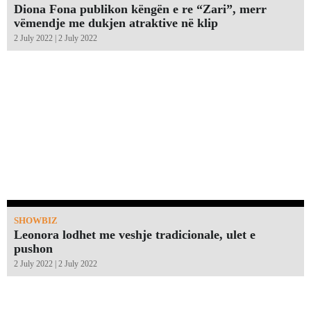
Diona Fona publikon këngën e re “Zari”, merr
vëmendje me dukjen atraktive në klip
2 July 2022 | 2 July 2022
SHOWBIZ
Leonora lodhet me veshje tradicionale, ulet e
pushon
2 July 2022 | 2 July 2022