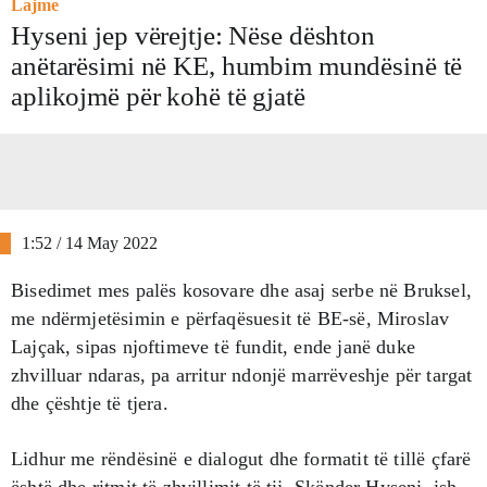
Lajme
Hyseni jep vërejtje: Nëse dështon
anëtarësimi në KE, humbim mundësinë të
aplikojmë për kohë të gjatë
1:52 / 14 May 2022
Bisedimet mes palës kosovare dhe asaj serbe në Bruksel,
me ndërmjetësimin e përfaqësuesit të BE-së, Miroslav
Lajçak, sipas njoftimeve të fundit, ende janë duke
zhvilluar ndaras, pa arritur ndonjë marrëveshje për targat
dhe çështje të tjera.
Lidhur me rëndësinë e dialogut dhe formatit të tillë çfarë
është dhe ritmit të zhvillimit të tij, Skënder Hyseni, ish-