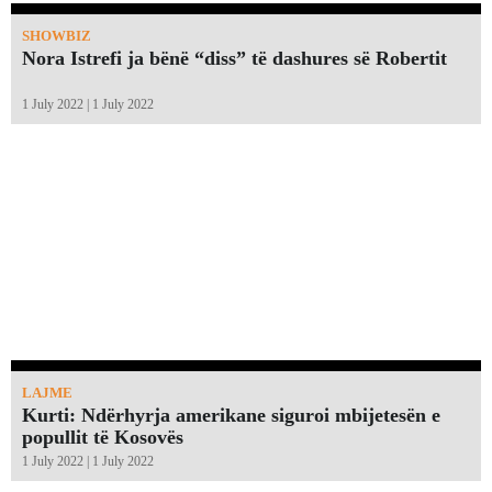
SHOWBIZ
Nora Istrefi ja bënë “diss” të dashures së Robertit
1 July 2022 | 1 July 2022
LAJME
Kurti: Ndërhyrja amerikane siguroi mbijetesën e
popullit të Kosovës
1 July 2022 | 1 July 2022