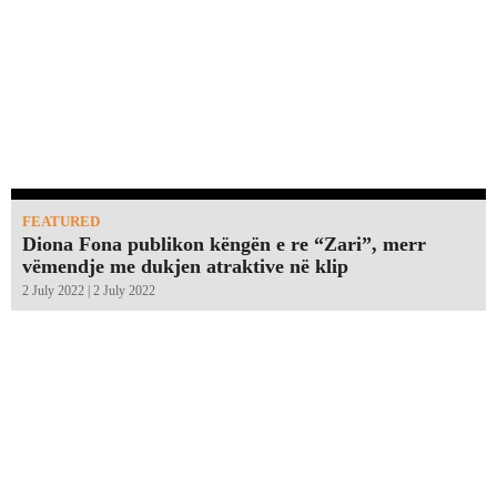
FEATURED
Diona Fona publikon këngën e re “Zari”, merr
vëmendje me dukjen atraktive në klip
2 July 2022 | 2 July 2022