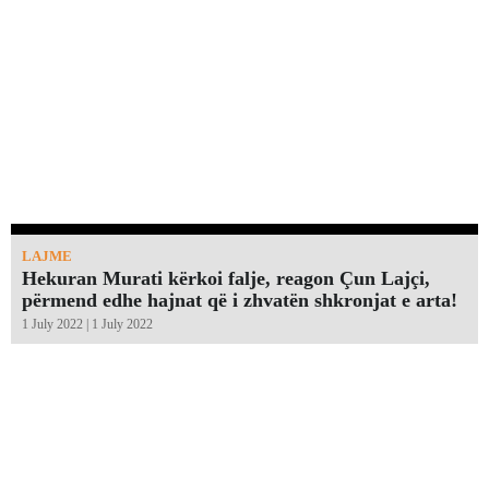
LAJME
Hekuran Murati kërkoi falje, reagon Çun Lajçi,
përmend edhe hajnat që i zhvatën shkronjat e arta!￼
1 July 2022 | 1 July 2022