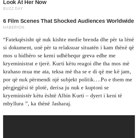
“Fatekqësisht që nuk kishte medie brenda dhe për ta lënë
si dokument, unë për ta relaksuar situatën i kam thënë që
mos u hidhëro se kemi udhëhequr greva edhe me
kryeministrat e tjerë. Kurti këtu reagoi dhe tha mos më
krahaso mua me ata, teksa më tha se e di që me kë jam,
por që nuk përmendi një subjekt politik….Po e them me
përgjegjësi të plotë, derisa ju nuk e kuptoni se
kryeministër këtu është Albin Kurti – dyert i keni të
mbyllura ”, ka thënë Jasharaj.