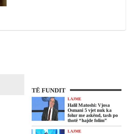
TË FUNDIT
LAJME
Halil Matoshi: Vjosa
Osmani 5 vjet nuk ka
folur me askënd, tash po
thotë “hajde folim”
LAJME