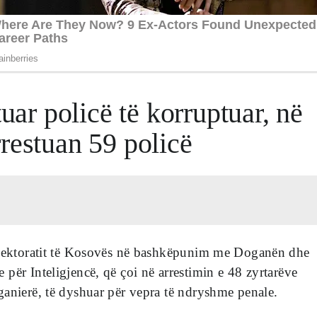
tuar policë të korruptuar, në
restuan 59 policë
spektoratit të Kosovës në bashkëpunim me Doganën dhe
për Inteligjencë, që çoi në arrestimin e 48 zyrtarëve
anierë, të dyshuar për vepra të ndryshme penale.