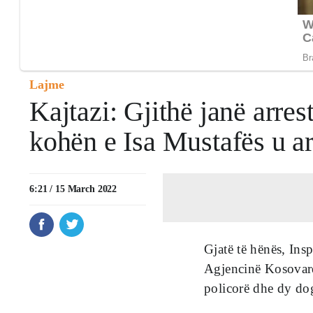
Lajme
Kajtazi: Gjithë janë arres
kohën e Isa Mustafës u ar
6:21 / 15 March 2022
Gjatë të hënës, In
Agjencinë Kosovare 
policorë dhe dy dog