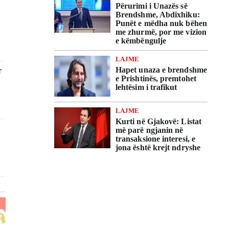
Përurimi i Unazës së
Brendshme, Abdixhiku:
Punët e mëdha nuk bëhen
me zhurmë, por me vizion
e këmbëngulje
LAJME
Hapet unaza e brendshme
e Prishtinës, premtohet
lehtësim i trafikut
LAJME
Kurti në Gjakovë: Listat
më parë ngjanin në
transaksione interesi, e
jona është krejt ndryshe