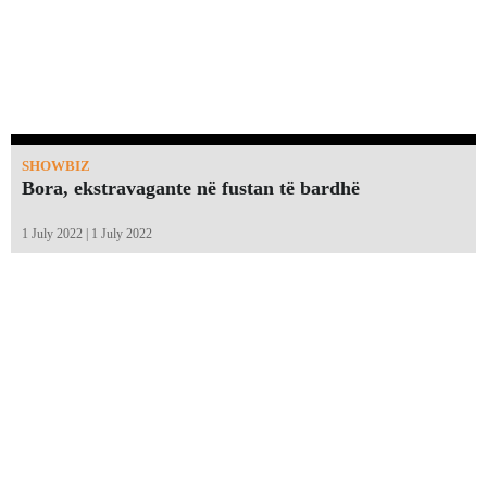
SHOWBIZ
Bora, ekstravagante në fustan të bardhë
1 July 2022 | 1 July 2022