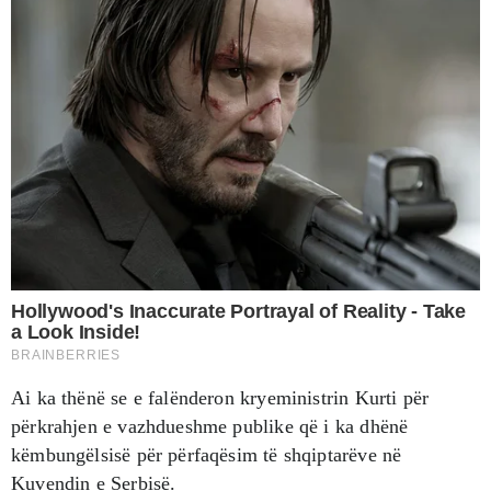
Ai ka thënë se e falënderon kryeministrin Kurti për
përkrahjen e vazhdueshme publike që i ka dhënë
këmbungëlsisë për përfaqësim të shqiptarëve në
Kuvendin e Serbisë.