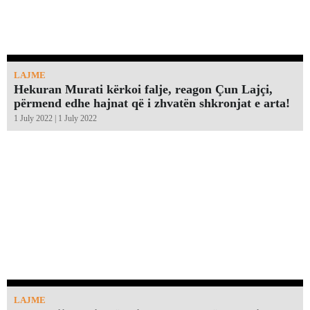
LAJME
Hekuran Murati kërkoi falje, reagon Çun Lajçi,
përmend edhe hajnat që i zhvatën shkronjat e arta!￼
1 July 2022 | 1 July 2022
LAJME