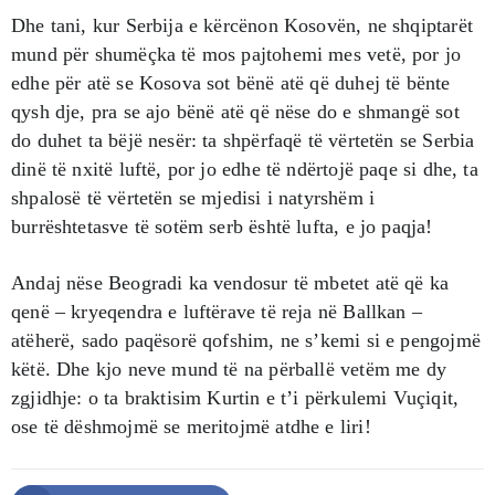
Dhe tani, kur Serbija e kërcënon Kosovën, ne shqiptarët
mund për shumëçka të mos pajtohemi mes vetë, por jo
edhe për atë se Kosova sot bënë atë që duhej të bënte
qysh dje, pra se ajo bënë atë që nëse do e shmangë sot
do duhet ta bëjë nesër: ta shpërfaqë të vërtetën se Serbia
dinë të nxitë luftë, por jo edhe të ndërtojë paqe si dhe, ta
shpalosë të vërtetën se mjedisi i natyrshëm i
burrështetasve të sotëm serb është lufta, e jo paqja!
Andaj nëse Beogradi ka vendosur të mbetet atë që ka
qenë – kryeqendra e luftërave të reja në Ballkan –
atëherë, sado paqësorë qofshim, ne s’kemi si e pengojmë
këtë. Dhe kjo neve mund të na përballë vetëm me dy
zgjidhje: o ta braktisim Kurtin e t’i përkulemi Vuçiqit,
ose të dëshmojmë se meritojmë atdhe e liri!