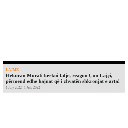
LAJME
Hekuran Murati kërkoi falje, reagon Çun Lajçi,
përmend edhe hajnat që i zhvatën shkronjat e arta!￼
1 July 2022 | 1 July 2022