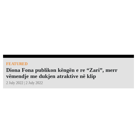
FEATURED
Diona Fona publikon këngën e re “Zari”, merr
vëmendje me dukjen atraktive në klip
2 July 2022 | 2 July 2022