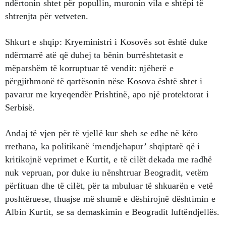
ndërtonin shtet për popullin, muronin vila e shtëpi të
shtrenjta për vetveten.
Shkurt e shqip: Kryeministri i Kosovës sot është duke
ndërmarrë atë që duhej ta bënin burrështetasit e
mëparshëm të korruptuar të vendit: njëherë e
përgjithmonë të qartësonin nëse Kosova është shtet i
pavarur me kryeqendër Prishtinë, apo një protektorat i
Serbisë.
Andaj të vjen për të vjellë kur sheh se edhe në këto
rrethana, ka politikanë ‘mendjehapur’ shqiptarë që i
kritikojnë veprimet e Kurtit, e të cilët dekada me radhë
nuk vepruan, por duke iu nënshtruar Beogradit, vetëm
përfituan dhe të cilët, për ta mbuluar të shkuarën e vetë
poshtëruese, thuajse më shumë e dëshirojnë dështimin e
Albin Kurtit, se sa demaskimin e Beogradit luftëndjellës.