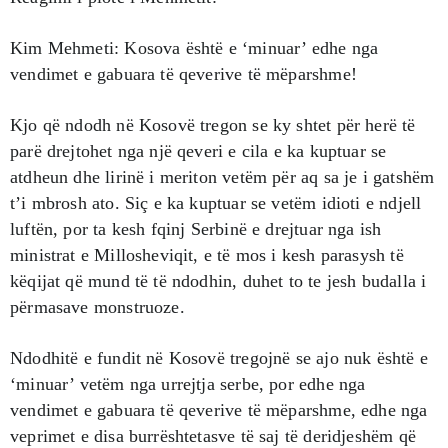
Kim Mehmeti: Kosova është e ‘minuar’ edhe nga
vendimet e gabuara të qeverive të mëparshme!
Kjo që ndodh në Kosovë tregon se ky shtet për herë të
parë drejtohet nga një qeveri e cila e ka kuptuar se
atdheun dhe lirinë i meriton vetëm për aq sa je i gatshëm
t’i mbrosh ato. Siç e ka kuptuar se vetëm idioti e ndjell
luftën, por ta kesh fqinj Serbinë e drejtuar nga ish
ministrat e Millosheviqit, e të mos i kesh parasysh të
këqijat që mund të të ndodhin, duhet to te jesh budalla i
përmasave monstruoze.
Ndodhitë e fundit në Kosovë tregojnë se ajo nuk është e
‘minuar’ vetëm nga urrejtja serbe, por edhe nga
vendimet e gabuara të qeverive të mëparshme, edhe nga
veprimet e disa burrështetasve të saj të deridjeshëm që