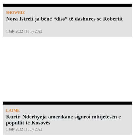
SHOWBIZ
Nora Istrefi ja bënë “diss” të dashures së Robertit
1 July 2022 | 1 July 2022
LAJME
Kurti: Ndërhyrja amerikane siguroi mbijetesën e
popullit të Kosovës
1 July 2022 | 1 July 2022