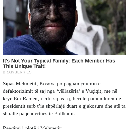
Sipas Mehmetit, Kosova po paguan çmimin e
defaktorizimit të saj nga ‘vëllazëria’ e Vuçiqit, me në
krye Edi Ramën, i cili, sipas tij, bëri të pamundurën që
presidentit serb t’ia shpërlajë duart e gjakosura dhe atë ta
shpallë paqendërtues të Ballkanit.
Reagimi i plotë i Mehmetit: