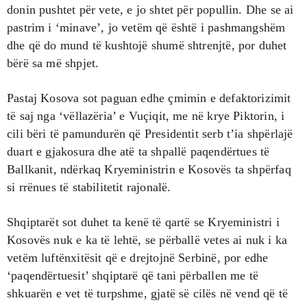
donin pushtet për vete, e jo shtet për popullin. Dhe se ai
pastrim i ‘minave’, jo vetëm që është i pashmangshëm
dhe që do mund të kushtojë shumë shtrenjtë, por duhet
bërë sa më shpjet.
Pastaj Kosova sot paguan edhe çmimin e defaktorizimit
të saj nga ‘vëllazëria’ e Vuçiqit, me në krye Piktorin, i
cili bëri të pamundurën që Presidentit serb t’ia shpërlajë
duart e gjakosura dhe atë ta shpallë paqendërtues të
Ballkanit, ndërkaq Kryeministrin e Kosovës ta shpërfaq
si rrënues të stabilitetit rajonalë.
Shqiptarët sot duhet ta kenë të qartë se Kryeministri i
Kosovës nuk e ka të lehtë, se përballë vetes ai nuk i ka
vetëm luftënxitësit që e drejtojnë Serbinë, por edhe
‘paqendërtuesit’ shqiptarë që tani përballen me të
shkuarën e vet të turpshme, gjatë së cilës në vend që të