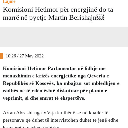
Lajme
Komisioni Hetimor për energjinë do ta
marrë në pyetje Martin Berishajn￼
10:26 / 27 May 2022
Komisioni Hetimor Parlamentar në lidhje me
menaxhimin e krizës energjetike nga Qeveria e
Republikës së Kosovës, ka mbajtur sot mbledhjen e
radhës në të cilën është diskutuar për planin e
veprimit, si dhe emrat të ekspertëve.
Artan Abrashi nga VV-ja ka thënë se në kuadër të
personave që duhet të intervistohen duhet të jenë edhe
kryetarët e partive politike.