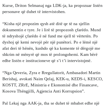
Kurse, Driton Selmanaj nga LDK-ja, ka propozuar listën
personave që duhet të intervistohen.
“Kisha një propozim qysh atë ditë qe të na sjellin
dokumentin e tyre. Je i lirë të propozosh çfarëdo. Mund
të ndryshojë çfarëdo ë në fund me sjell të vërtetën. Po
dyshoj që kemi nevojë për një punëtori. Po e lëmë një
afat deri të hënën, kushdo që ka komente të dërgojë me
shkrim në mënyrë që mos të prolongohemi. Kam bërë
edhe listën e institucioneve që s’i t’i intervistojmë.
“Nga Qeveria, Zyra e Rregullatorit, Ambasadori Martin
Berishaj, avokati Naim Qelaj, KEK-u, KEDS-i, KESCO,
KOSTT, ZRrE, Ministria e Ekonomisë dhe Financave,
Kosova Thëngjilli, Agjencia Anti Korrupsion”.
Pal Lekaj nga AAK-ja, tha se duhet të mbahet edhe një