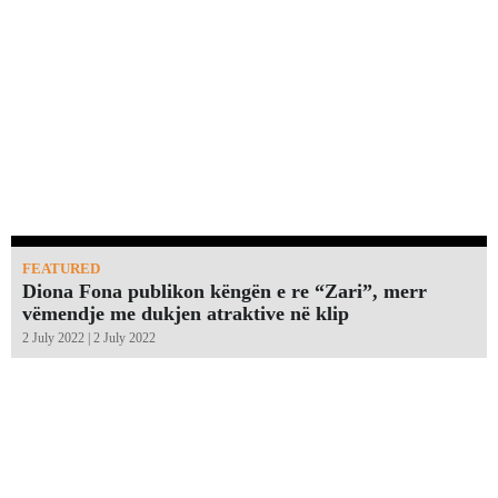
FEATURED
Diona Fona publikon këngën e re “Zari”, merr
vëmendje me dukjen atraktive në klip
2 July 2022 | 2 July 2022