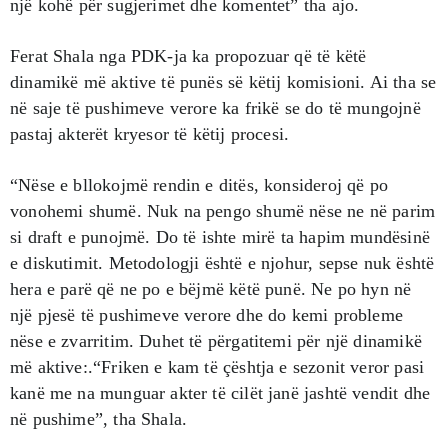
një kohë për sugjerimet dhe komentet” tha ajo.
Ferat Shala nga PDK-ja ka propozuar që të këtë
dinamikë më aktive të punës së këtij komisioni. Ai tha se
në saje të pushimeve verore ka frikë se do të mungojnë
pastaj akterët kryesor të këtij procesi.
“Nëse e bllokojmë rendin e ditës, konsideroj që po
vonohemi shumë. Nuk na pengo shumë nëse ne në parim
si draft e punojmë. Do të ishte mirë ta hapim mundësinë
e diskutimit. Metodologji është e njohur, sepse nuk është
hera e parë që ne po e bëjmë këtë punë. Ne po hyn në
një pjesë të pushimeve verore dhe do kemi probleme
nëse e zvarritim. Duhet të përgatitemi për një dinamikë
më aktive:.“Friken e kam të çështja e sezonit veror pasi
kanë me na munguar akter të cilët janë jashtë vendit dhe
në pushime”, tha Shala.