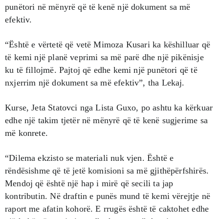
punëtori në mënyrë që të kenë një dokument sa më
efektiv.
“Është e vërtetë që vetë Mimoza Kusari ka këshilluar që
të kemi një planë veprimi sa më parë dhe një pikënisje
ku të fillojmë. Pajtoj që edhe kemi një punëtori që të
nxjerrim një dokument sa më efektiv”, tha Lekaj.
Kurse, Jeta Statovci nga Lista Guxo, po ashtu ka kërkuar
edhe një takim tjetër në mënyrë që të kenë sugjerime sa
më konrete.
“Dilema ekzisto se materiali nuk vjen. Është e
rëndësishme që të jetë komisioni sa më gjithëpërfshirës.
Mendoj që është një hap i mirë që secili ta jap
kontributin. Në draftin e punës mund të kemi vërejtje në
raport me afatin kohorë. E rrugës është të caktohet edhe