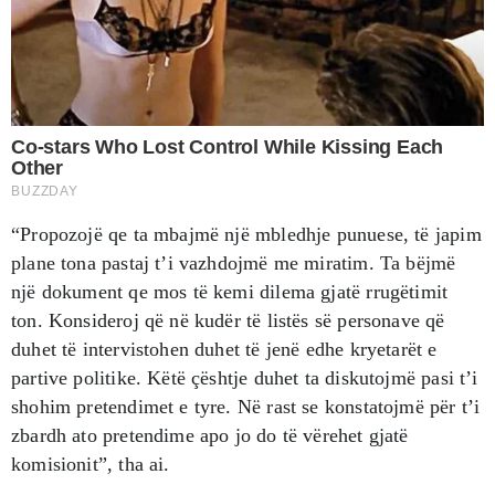
“Propozojë qe ta mbajmë një mbledhje punuese, të japim
plane tona pastaj t’i vazhdojmë me miratim. Ta bëjmë
një dokument qe mos të kemi dilema gjatë rrugëtimit
ton. Konsideroj që në kudër të listës së personave që
duhet të intervistohen duhet të jenë edhe kryetarët e
partive politike. Këtë çështje duhet ta diskutojmë pasi t’i
shohim pretendimet e tyre. Në rast se konstatojmë për t’i
zbardh ato pretendime apo jo do të vërehet gjatë
komisionit”, tha ai.