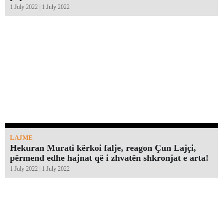
1 July 2022 | 1 July 2022
LAJME
Hekuran Murati kërkoi falje, reagon Çun Lajçi,
përmend edhe hajnat që i zhvatën shkronjat e arta!￼
1 July 2022 | 1 July 2022