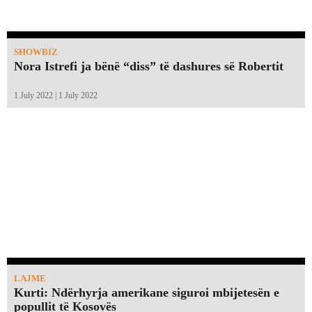
SHOWBIZ
Nora Istrefi ja bënë “diss” të dashures së Robertit
1 July 2022 | 1 July 2022
LAJME
Kurti: Ndërhyrja amerikane siguroi mbijetesën e
popullit të Kosovës