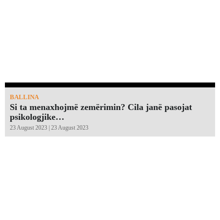
BALLINA
Si ta menaxhojmë zemërimin? Cila janë pasojat
psikologjike…
23 August 2023 | 23 August 2023