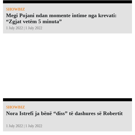
SHOWBIZ
Megi Pojani ndan momente intime nga krevati:
“Zgjat vetëm 5 minuta”￼
1 July 2022 | 1 July 2022
SHOWBIZ
Nora Istrefi ja bënë “diss” të dashures së Robertit
1 July 2022 | 1 July 2022