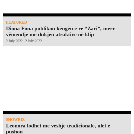
FEATURED
Diona Fona publikon këngën e re “Zari”, merr
vëmendje me dukjen atraktive në klip
2 July 2022 | 2 July 2022
SHOWBIZ
Leonora lodhet me veshje tradicionale, ulet e
pushon