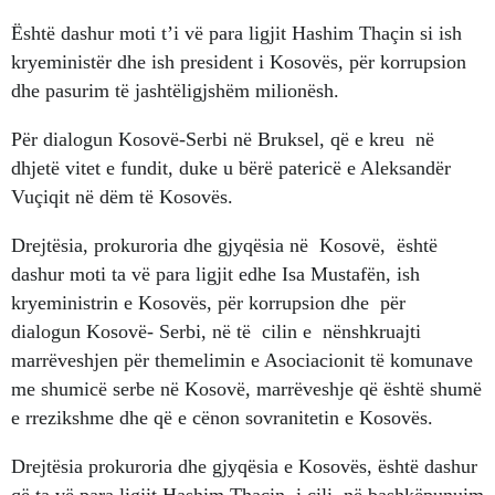
Është dashur moti t’i vë para ligjit Hashim Thaçin si ish
kryeministër dhe ish president i Kosovës, për korrupsion
dhe pasurim të jashtëligjshëm milionësh.
Për dialogun Kosovë-Serbi në Bruksel, që e kreu në
dhjetë vitet e fundit, duke u bërë patericë e Aleksandër
Vuçiqit në dëm të Kosovës.
Drejtësia, prokuroria dhe gjyqësia në Kosovë, është
dashur moti ta vë para ligjit edhe Isa Mustafën, ish
kryeministrin e Kosovës, për korrupsion dhe për
dialogun Kosovë- Serbi, në të cilin e nënshkruajti
marrëveshjen për themelimin e Asociacionit të komunave
me shumicë serbe në Kosovë, marrëveshje që është shumë
e rrezikshme dhe që e cënon sovranitetin e Kosovës.
Drejtësia prokuroria dhe gjyqësia e Kosovës, është dashur
që ta vë para ligjit Hashim Thaçin, i cili në bashkëpunuim