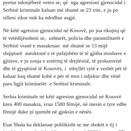
pyetur ndonjëherë veten se, që nga agresioni gjenocidal i
Serbisë kriminale kaluan më shumë se 23 vite, e ju po
silleni sikur nuk ka ndodhur asgjë.
Në këtë agresion gjenocidal në Kosovë, po jua rikujtoj që
të vetëdijësoheni se, ushtarët, policia dhe paramilitarët e
Serbisë vranë e masakruan më shumë se 13 mijë
shqiptarë autoktonë e të pafajshëm të të gjitha moshave e
gjinive, e ju zonja e zotërinj të drejtësisë, të prokurorisë
dhe të gjyqësisë të Kosovës, i mbyllët sytë e veshët pët të
kaluar kaq shumë kohë e për të mos i ndjekur dhe vënë
para ligjit kriminelët e Serbisë kriminale.
Serbia kriminale në këtë agresion gjenocidal në Kosovë
kreu 400 masakra, vrau 1500 fëmijë, në mesin e tyre edhe
fëmijë duke pi qumsht në gjoksin e nënës.
Esat Shala ka deklaruar publikisht se me shokët e tij i