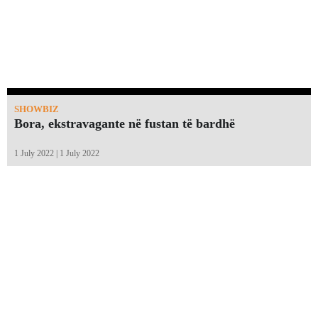
SHOWBIZ
Bora, ekstravagante në fustan të bardhë
1 July 2022 | 1 July 2022