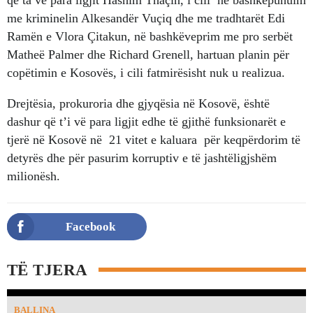
me kriminelin Alkesandër Vuçiq dhe me tradhtarët Edi
Ramën e Vlora Çitakun, në bashkëveprim me pro serbët
Matheë Palmer dhe Richard Grenell, hartuan planin për
copëtimin e Kosovës, i cili fatmirësisht nuk u realizua.
Drejtësia, prokuroria dhe gjyqësia në Kosovë, është
dashur që t’i vë para ligjit edhe të gjithë funksionarët e
tjerë në Kosovë në 21 vitet e kaluara për keqpërdorim të
detyrës dhe për pasurim korruptiv e të jashtëligjshëm
milionësh.
Facebook
TË TJERA
BALLINA