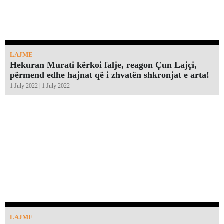
LAJME
Hekuran Murati kërkoi falje, reagon Çun Lajçi,
përmend edhe hajnat që i zhvatën shkronjat e arta!￼
1 July 2022 | 1 July 2022
LAJME