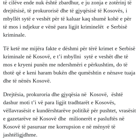
të cilëve ende nuk është zbardhur, e ju zonja e zotërinj të
drejtësisë, të prokurorisë dhe të gjyqësisë të Kosovës, i
mbyllët sytë e veshët për të kaluar kaq shumë kohë e për
të mos i ndjekur e vënë para ligjit kriminelët e Serbisë
kriminale.
Të ketë me mijëra fakte e dëshmi për tërë krimet e Serbisë
kriminale në Kosovë, e t’i mbyllni sytë e veshët dhe të
mos e kryeni punën me ndershmëri e përkushtim, do të
thotë që e keni haram bukën dhe qumështin e nënave tuaja
dhe të nënës Kosovë.
Drejtësia, prokuroria dhe gjyqësia në Kosovë, është
dashur moti t’i vë para ligjit tradhtarët e Kosovës,
vëllavrasësit e kundërshtarëve politikë për pushtet, vrasësit
e gazetarëve në Kosovë dhe milionerët e pasluftës në
Kosovë të pasuruar me korrupsion e në mënyrë të
jashtëligjdhme.