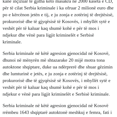
kanë inçizuar të gjitha këto masakra në 2000 kaseta e CD,
për të cilat Serbia kriminale i ka ofruar 2 milionë euro dhe
po e kërcënon jetën e tij, e ju zonja e zotërinj të drejtësisë,
prokurorisë dhe të gjyqësisë të Kosovës, i mbyllët sytë e
veshët për të kaluar kaq shumë kohë e për të mos i
ndjekur dhe vënë para ligjit kriminelët e Serbisë
kriminale.
Serbia kriminale në këtë agresion gjenocidal në Kosovë,
dhunoi në mënyrën më shtazarake 20 mijë motra tona
autoktone shqiptare, duke ua ndërprerë dhe shuar gëzimin
dhe lumturinë e jetës, e ju zonja e zotërinj të drejtësisë,
prokurorisë dhe të gjyqësisë së Kosovës, i mbyllët sytë e
veshët për të kaluar kaq shumë kohë e për të mos i
ndjekur e vënë para ligjit kriminelët e Serbisë kriminale.
Serbia kriminale në këtë agresion gjenocidal në Kosovë
rrëmbeu 1643 shqiptarë autoktonë meshkuj e femra, fati i