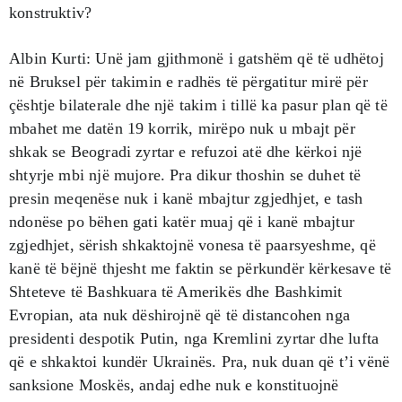
konstruktiv?
Albin Kurti: Unë jam gjithmonë i gatshëm që të udhëtoj
në Bruksel për takimin e radhës të përgatitur mirë për
çështje bilaterale dhe një takim i tillë ka pasur plan që të
mbahet me datën 19 korrik, mirëpo nuk u mbajt për
shkak se Beogradi zyrtar e refuzoi atë dhe kërkoi një
shtyrje mbi një mujore. Pra dikur thoshin se duhet të
presin meqenëse nuk i kanë mbajtur zgjedhjet, e tash
ndonëse po bëhen gati katër muaj që i kanë mbajtur
zgjedhjet, sërish shkaktojnë vonesa të paarsyeshme, që
kanë të bëjnë thjesht me faktin se përkundër kërkesave të
Shteteve të Bashkuara të Amerikës dhe Bashkimit
Evropian, ata nuk dëshirojnë që të distancohen nga
presidenti despotik Putin, nga Kremlini zyrtar dhe lufta
që e shkaktoi kundër Ukrainës. Pra, nuk duan që t’i vënë
sanksione Moskës, andaj edhe nuk e konstituojnë