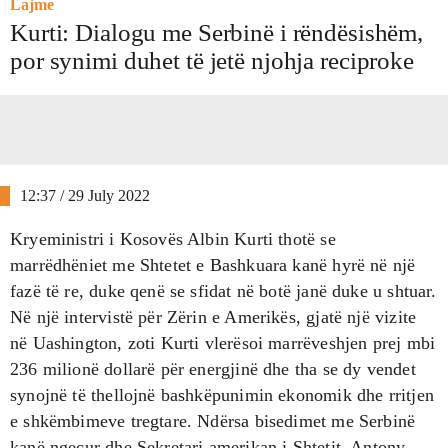
Lajme
Kurti: Dialogu me Serbinë i rëndësishëm,
por synimi duhet të jetë njohja reciproke
12:37 / 29 July 2022
Kryeministri i Kosovës Albin Kurti thotë se
marrëdhëniet me Shtetet e Bashkuara kanë hyrë në një
fazë të re, duke qenë se sfidat në botë janë duke u shtuar.
Në një intervistë për Zërin e Amerikës, gjatë një vizite
në Uashington, zoti Kurti vlerësoi marrëveshjen prej mbi
236 milionë dollarë për energjinë dhe tha se dy vendet
synojnë të thellojnë bashkëpunimin ekonomik dhe rritjen
e shkëmbimeve tregtare. Ndërsa bisedimet me Serbinë
kanë ngecur dhe Sekretari amerikan i Shtetit, Antony