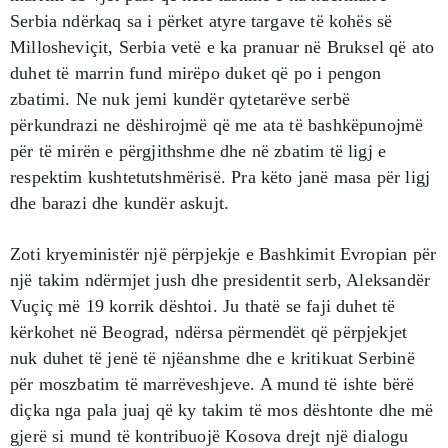
Serbia ndërkaq sa i përket atyre targave të kohës së
Millosheviçit, Serbia vetë e ka pranuar në Bruksel që ato
duhet të marrin fund mirëpo duket që po i pengon
zbatimi. Ne nuk jemi kundër qytetarëve serbë
përkundrazi ne dëshirojmë që me ata të bashkëpunojmë
për të mirën e përgjithshme dhe në zbatim të ligj e
respektim kushtetutshmërisë. Pra këto janë masa për ligj
dhe barazi dhe kundër askujt.
Zoti kryeministër një përpjekje e Bashkimit Evropian për
një takim ndërmjet jush dhe presidentit serb, Aleksandër
Vuçiç më 19 korrik dështoi. Ju thatë se faji duhet të
kërkohet në Beograd, ndërsa përmendët që përpjekjet
nuk duhet të jenë të njëanshme dhe e kritikuat Serbinë
për moszbatim të marrëveshjeve. A mund të ishte bërë
diçka nga pala juaj që ky takim të mos dështonte dhe më
gjerë si mund të kontribuojë Kosova drejt një dialogu