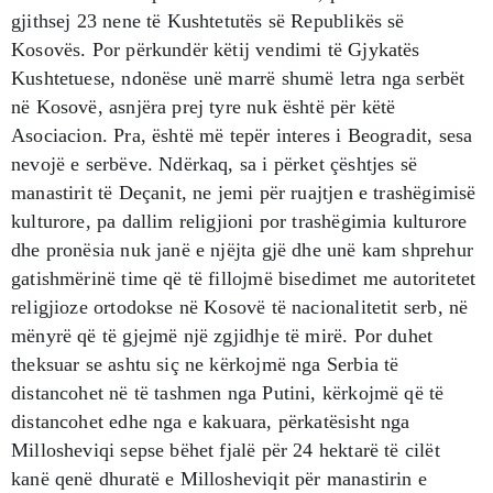
gjithsej 23 nene të Kushtetutës së Republikës së
Kosovës. Por përkundër këtij vendimi të Gjykatës
Kushtetuese, ndonëse unë marrë shumë letra nga serbët
në Kosovë, asnjëra prej tyre nuk është për këtë
Asociacion. Pra, është më tepër interes i Beogradit, sesa
nevojë e serbëve. Ndërkaq, sa i përket çështjes së
manastirit të Deçanit, ne jemi për ruajtjen e trashëgimisë
kulturore, pa dallim religjioni por trashëgimia kulturore
dhe pronësia nuk janë e njëjta gjë dhe unë kam shprehur
gatishmërinë time që të fillojmë bisedimet me autoritetet
religjioze ortodokse në Kosovë të nacionalitetit serb, në
mënyrë që të gjejmë një zgjidhje të mirë. Por duhet
theksuar se ashtu siç ne kërkojmë nga Serbia të
distancohet në të tashmen nga Putini, kërkojmë që të
distancohet edhe nga e kakuara, përkatësisht nga
Millosheviqi sepse bëhet fjalë për 24 hektarë të cilët
kanë qenë dhuratë e Millosheviqit për manastirin e