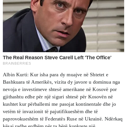
Albin Kurti: Kur isha para dy muajve në Shtetet e
Bashkuara të Amerikës, vizita dy javore u dominua nga
nevoja e investimeve shtesë amerikane në Kosovë por
gjithashtu edhe për një siguri shtesë për Kosovën në
kushtet kur përballemi me pasojat kontinentale dhe jo
vetëm të invazionit të pajutifikueshëm dhe të
paprovokueshëm të Federatës Ruse në Ukrainë. Ndërkaq
kësaj radhe erdhëm për ta bërë konkrete një