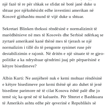
një fazë të re për shkak se sfidat në botë janë duke u
shtuar por njëkohësisht edhe investimi amerikan në
Kosovë gjithashtu mund të vijë duke u shtuar.
Sekretari Blinken theksoi rëndësinë e normalizimit të
marëdhënieve në mes të Kosovës dhe Serbisë ndërkaq se
zyrtarë amerikanë kanë thënë mes të tjerash se një
normalizim i tillë do të pengonte synimet ruse për
destabilizimin e rajonit. Në dritën e një situate të re gjeo-
politike a ka ndryshuar qëndrimi juaj për përparësinë e
këtyre bisedimeve?
Albin Kurti: Ne asnjëherë nuk e kemi mohuar rëndësinë
e këtyre bisedimeve por kemi thënë që ato duhet të jenë
bisedime parimore në të cilat Kosova është palë dhe jo
temë siç ka qenë në të kaluarën. Për Shtetet e Bashkuara
të Amerikës ashtu edhe për qeverinë e Republikës së