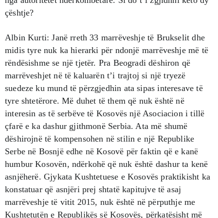
nga autoritetet ndërkombëtare. Si do t’i zgjidhni këto dy
çështje?
Albin Kurti: Janë rreth 33 marrëveshje të Brukselit dhe
midis tyre nuk ka hierarki për ndonjë marrëveshje më të
rëndësishme se një tjetër. Pra Beogradi dëshiron që
marrëveshjet në të kaluarën t’i trajtoj si një tryezë
suedeze ku mund të përzgjedhin ata sipas interesave të
tyre shtetërore. Më duhet të them që nuk është në
interesin as të serbëve të Kosovës një Asociacion i tillë
çfarë e ka dashur gjithmonë Serbia. Ata më shumë
dëshirojnë të kompensohen në stilin e një Republike
Serbe në Bosnjë edhe në Kosovë për faktin që e kanë
humbur Kosovën, ndërkohë që nuk është dashur ta kenë
asnjëherë. Gjykata Kushtetuese e Kosovës praktikisht ka
konstatuar që asnjëri prej shtatë kapitujve të asaj
marrëveshje të vitit 2015, nuk është në përputhje me
Kushtetutën e Republikës së Kosovës, përkatësisht më