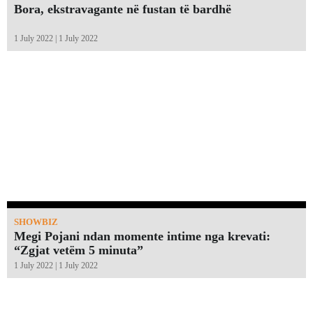
Bora, ekstravagante në fustan të bardhë
1 July 2022 | 1 July 2022
SHOWBIZ
Megi Pojani ndan momente intime nga krevati:
“Zgjat vetëm 5 minuta”￼
1 July 2022 | 1 July 2022