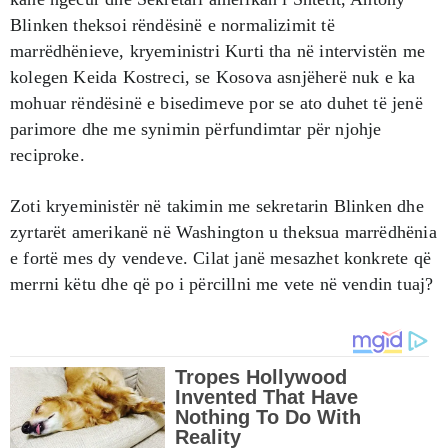
Blinken theksoi rëndësinë e normalizimit të
marrëdhënieve, kryeministri Kurti tha në intervistën me
kolegen Keida Kostreci, se Kosova asnjëherë nuk e ka
mohuar rëndësinë e bisedimeve por se ato duhet të jenë
parimore dhe me synimin përfundimtar për njohje
reciproke.
Zoti kryeministër në takimin me sekretarin Blinken dhe
zyrtarët amerikanë në Washington u theksua marrëdhënia
e fortë mes dy vendeve. Cilat janë mesazhet konkrete që
merrni këtu dhe që po i përcillni me vete në vendin tuaj?