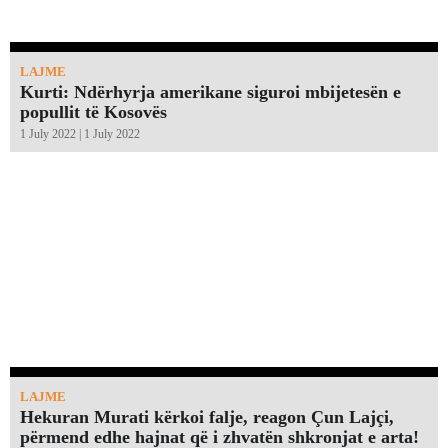
LAJME
Kurti: Ndërhyrja amerikane siguroi mbijetesën e
popullit të Kosovës
1 July 2022 | 1 July 2022
LAJME
Hekuran Murati kërkoi falje, reagon Çun Lajçi,
përmend edhe hajnat që i zhvatën shkronjat e arta!￼