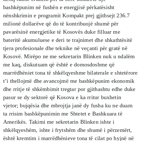
bashkëpunim në fushën e energjisë përkatësisht
nënshkrimin e programit Kompakt prej gjithsejt 236.7
milionë dollarëve që do të kontribuojë shumë për
pavarësinë energjetike të Kosovës duke filluar me
bateritë akumuluese e deri te trajnimet dhe shkathtësitë
tjera profesionale dhe teknike në veçanti për gratë në
Kosovë. Mirëpo ne me sekretarin Blinken nuk u ndalëm
me kaq, diskutuam që është e domosdoshme që
marrëdhëniet tona të shkëlqyeshme bilaterale e shtetërore
t’i thellojmë dhe avancojmë me bashkëpunim ekonomik
dhe rritje të shkëmbimit tregtar por gjithashtu edhe duke
pasur se dy sektorë që Kosova e ka rritur buxhetin
vjetor; bujqësia dhe mbrojtja janë dy fusha ku ne duam
ta rrisim bashkëpunimin me Shtetet e Bashkuara të
Amerikës. Takimi me sekretarin Blinken ishte i
shkëlqyeshëm, ishte i frytshëm dhe shumë i përzemërt,
është kremtim i marrëdhënieve tona të cilat po hyjnë në