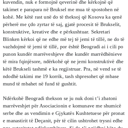
kuvendin, nuk e formojnë qeverinë dhe kërkojnë që
takimet e parapara në Bruksel me mua të spostohen në
kohë. Me këtë rast unë do të theksoj që Kosova ka qenë
përherë me çdo zyrtar të saj, gjatë procesit të Brukselit,
konstruktive, kreative dhe e përkushtuar. Sekretari
Blinken kërkoi që ne edhe më tej të jemi të tillë, ne do të
vazhdojmë të jemi të tillë, por është Beogradi ai i cili po
punon kundër marrëveshjeve dhe kundër marrëdhënieve
të mira fqinjësore, ndërkohë që ne jemi konstruktivë dhe
këtë Brukseli tashmë e ka regjistruar. Pra, në vend se të
ndodhë takimi me 19 korrik, tash shpresohet që mbase
mund të mbahet në fund të gushtit.
Ndërkohë Beogradi thekson se ju nuk doni t’i zbatoni
marrëveshjet për Asociacionin e komunave me shumicë
serbe dhe as vendimin e Gjykatës Kushtetuese për pronat
e manastirit të Deçanit, për të cilin ushtrohet trysni edhe