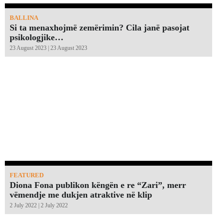
BALLINA
Si ta menaxhojmë zemërimin? Cila janë pasojat
psikologjike…
23 August 2023 | 23 August 2023
FEATURED
Diona Fona publikon këngën e re “Zari”, merr
vëmendje me dukjen atraktive në klip
2 July 2022 | 2 July 2022