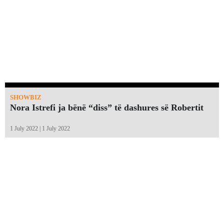
SHOWBIZ
Nora Istrefi ja bënë “diss” të dashures së Robertit
1 July 2022 | 1 July 2022