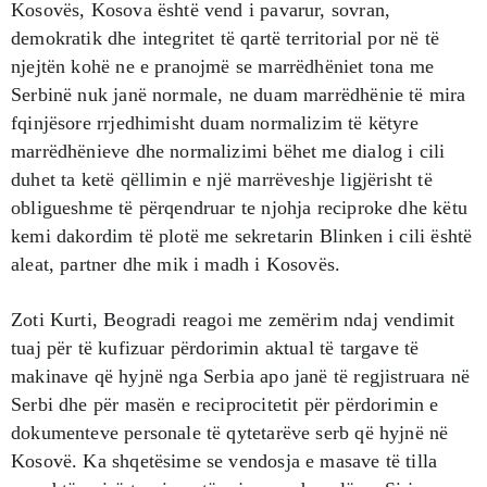
Kosovës, Kosova është vend i pavarur, sovran,
demokratik dhe integritet të qartë territorial por në të
njejtën kohë ne e pranojmë se marrëdhëniet tona me
Serbinë nuk janë normale, ne duam marrëdhënie të mira
fqinjësore rrjedhimisht duam normalizim të këtyre
marrëdhënieve dhe normalizimi bëhet me dialog i cili
duhet ta ketë qëllimin e një marrëveshje ligjërisht të
obligueshme të përqendruar te njohja reciproke dhe këtu
kemi dakordim të plotë me sekretarin Blinken i cili është
aleat, partner dhe mik i madh i Kosovës.
Zoti Kurti, Beogradi reagoi me zemërim ndaj vendimit
tuaj për të kufizuar përdorimin aktual të targave të
makinave që hyjnë nga Serbia apo janë të regjistruara në
Serbi dhe për masën e reciprocitetit për përdorimin e
dokumenteve personale të qytetarëve serb që hyjnë në
Kosovë. Ka shqetësime se vendosja e masave të tilla