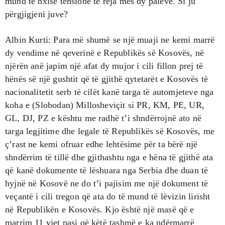
mund të nxisë tensione të reja mes dy palëve. Si ju
përgjigjeni juve?
Albin Kurti: Para më shumë se një muaji ne kemi marrë
dy vendime në qeverinë e Republikës së Kosovës, në
njërën anë japim një afat dy mujor i cili fillon prej të
hënës së një gushtit që të gjithë qytetarët e Kosovës të
nacionalitetit serb të cilët kanë targa të automjeteve nga
koha e (Slobodan) Millosheviçit si PR, KM, PE, UR,
GL, DJ, PZ e kështu me radhë t’i shndërrojnë ato në
targa legjitime dhe legale të Republikës së Kosovës, me
ç’rast ne kemi ofruar edhe lehtësime për ta bërë një
shndërrim të tillë dhe gjithashtu nga e hëna të gjithë ata
që kanë dokumente të lëshuara nga Serbia dhe duan të
hyjnë në Kosovë ne do t’i pajisim me një dokument të
veçantë i cili tregon që ata do të mund të lëvizin lirisht
në Republikën e Kosovës. Kjo është një masë që e
marrim 11 vjet pasi që këtë tashmë e ka ndërmarrë