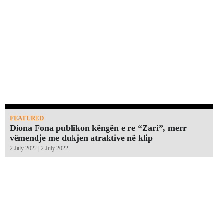
FEATURED
Diona Fona publikon këngën e re “Zari”, merr
vëmendje me dukjen atraktive në klip
2 July 2022 | 2 July 2022