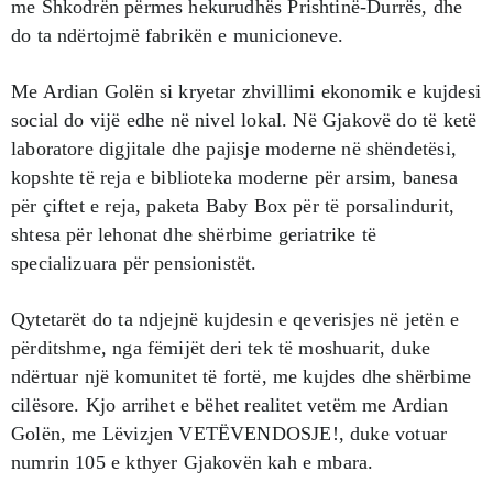
me Shkodrën përmes hekurudhës Prishtinë-Durrës, dhe
do ta ndërtojmë fabrikën e municioneve.
Me Ardian Golën si kryetar zhvillimi ekonomik e kujdesi
social do vijë edhe në nivel lokal. Në Gjakovë do të ketë
laboratore digjitale dhe pajisje moderne në shëndetësi,
kopshte të reja e biblioteka moderne për arsim, banesa
për çiftet e reja, paketa Baby Box për të porsalindurit,
shtesa për lehonat dhe shërbime geriatrike të
specializuara për pensionistët.
Qytetarët do ta ndjejnë kujdesin e qeverisjes në jetën e
përditshme, nga fëmijët deri tek të moshuarit, duke
ndërtuar një komunitet të fortë, me kujdes dhe shërbime
cilësore. Kjo arrihet e bëhet realitet vetëm me Ardian
Golën, me Lëvizjen VETËVENDOSJE!, duke votuar
numrin 105 e kthyer Gjakovën kah e mbara.