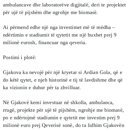
ambulancave dhe laboratorëve digjitalë, deri te projektet
për ujë të pijshëm dhe ngrohje me biomasë.
Ai përmend edhe një nga investimet më të mëdha –
ndërtimin e stadiumit të qytetit me një buxhet prej 9
milionë eurosh, financuar nga qeveria.
Postimi i plotë:
Gjakova ka nevojë për një kryetar si Ardian Gola, që e
do këtë qytet, e njeh historinë e tij të lavdishme dhe që
ka vizionin e duhur për ta zhvilluar.
Në Gjakovë kemi investuar në shkolla, ambulanca,
rrugë, projekte për ujë të pijshëm, ngrohje me biomasë,
po e ndërtojmë stadiumin e qytetit me investim prej 9
milionë euro prej Qeverisë sonë, do ta lidhim Gjakovën