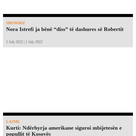
SHOWBIZ
Nora Istrefi ja bënë “diss” të dashures së Robertit
1 July 2022 | 1 July 2022
LAJME
Kurti: Ndërhyrja amerikane siguroi mbijetesën e
popullit të Kosovës