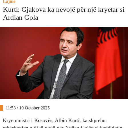
Lajme
Kurti: Gjakova ka nevojë për një kryetar si
Ardian Gola
11:53 / 10 October 2025
Kryeministri i Kosovës, Albin Kurti, ka shprehur
mbështetjen e tij të plotë për Ardian Golën si kandidatin