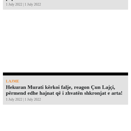
1 July 2022 | 1 July 2022
LAJME
Hekuran Murati kërkoi falje, reagon Çun Lajçi,
përmend edhe hajnat që i zhvatën shkronjat e arta!￼
1 July 2022 | 1 July 2022