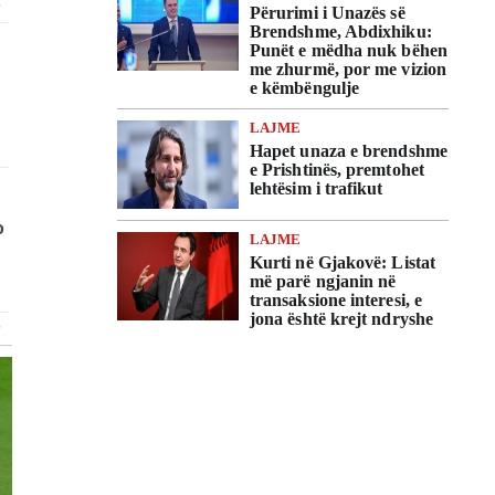
Përurimi i Unazës së
Brendshme, Abdixhiku:
Punët e mëdha nuk bëhen
me zhurmë, por me vizion
e këmbëngulje
LAJME
Hapet unaza e brendshme
e Prishtinës, premtohet
lehtësim i trafikut
LAJME
Kurti në Gjakovë: Listat
më parë ngjanin në
transaksione interesi, e
jona është krejt ndryshe