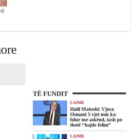
more
TË FUNDIT
LAJME
Halil Matoshi: Vjosa
Osmani 5 vjet nuk ka
folur me askënd, tash po
thotë “hajde folim”
LAJME