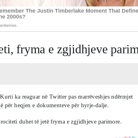
ti, fryma e zgjidhjeve pari
Kurti ka reaguar në Twitter pas marrëveshjes ndërmjet
ë për heqjen e dokumenteve për hyrje-dalje.
rociteti duhet të jetë fryma e zgjidhjeve parimore.