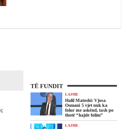
TË FUNDIT
LAJME
Halil Matoshi: Vjosa
Osmani 5 vjet nuk ka
iç
folur me askënd, tash po
thotë “hajde folim”
LAJME