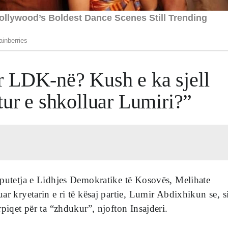
r LDK-në? Kush e ka sjell
tur e shkolluar Lumiri?”
eputetja e Lidhjes Demokratike të Kosovës, Melihate
ar kryetarin e ri të kësaj partie, Lumir Abdixhikun se, s
rpiqet për ta “zhdukur”, njofton Insajderi.