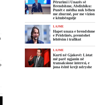
Përurimi i Unazës së
Brendshme, Abdixhiku:
Punët e mëdha nuk bëhen
me zhurmë, por me vizion
e këmbëngulje
LAJME
Hapet unaza e brendshme
e Prishtinës, premtohet
lehtësim i trafikut
LAJME
Kurti në Gjakovë: Listat
më parë ngjanin në
transaksione interesi, e
jona është krejt ndryshe