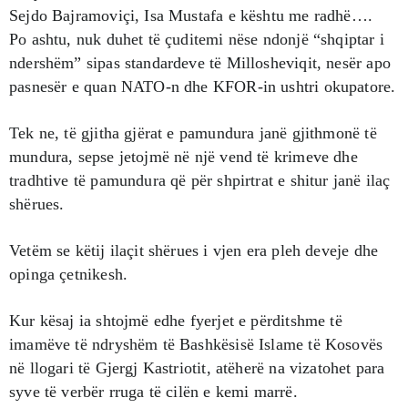
Sejdo Bajramoviçi, Isa Mustafa e kështu me radhë….
Po ashtu, nuk duhet të çuditemi nëse ndonjë “shqiptar i
ndershëm” sipas standardeve të Millosheviqit, nesër apo
pasnesër e quan NATO-n dhe KFOR-in ushtri okupatore.
Tek ne, të gjitha gjërat e pamundura janë gjithmonë të
mundura, sepse jetojmë në një vend të krimeve dhe
tradhtive të pamundura që për shpirtrat e shitur janë ilaç
shërues.
Vetëm se këtij ilaçit shërues i vjen era pleh deveje dhe
opinga çetnikesh.
Kur kësaj ia shtojmë edhe fyerjet e përditshme të
imamëve të ndryshëm të Bashkësisë Islame të Kosovës
në llogari të Gjergj Kastriotit, atëherë na vizatohet para
syve të verbër rruga të cilën e kemi marrë.