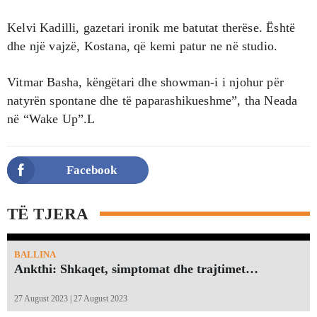
Kelvi Kadilli, gazetari ironik me batutat therëse. Është
dhe një vajzë, Kostana, që kemi patur ne në studio.
Vitmar Basha, këngëtari dhe showman-i i njohur për
natyrën spontane dhe të paparashikueshme”, tha Neada
në “Wake Up”.L
Facebook
TË TJERA
BALLINA
Ankthi: Shkaqet, simptomat dhe trajtimet…
27 August 2023 | 27 August 2023