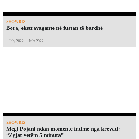
SHOWBIZ
Bora, ekstravagante në fustan të bardhë
1 July 2022 | 1 July 2022
SHOWBIZ
Megi Pojani ndan momente intime nga krevati:
“Zgjat vetëm 5 minuta”￼