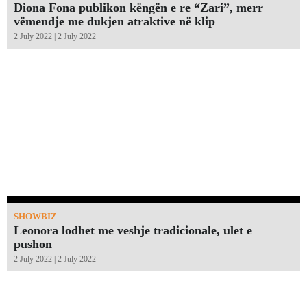
Diona Fona publikon këngën e re “Zari”, merr
vëmendje me dukjen atraktive në klip
2 July 2022 | 2 July 2022
SHOWBIZ
Leonora lodhet me veshje tradicionale, ulet e
pushon
2 July 2022 | 2 July 2022