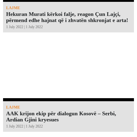
LAJME
Hekuran Murati kërkoi falje, reagon Çun Lajçi,
përmend edhe hajnat që i zhvatën shkronjat e arta!￼
1 July 2022 | 1 July 2022
LAJME
AAK krijon ekip për dialogun Kosovë – Serbi,
Ardian Gjini kryesues
1 July 2022 | 1 July 2022