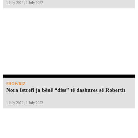
1 July 2022 | 1 July 2022
SHOWBIZ
Nora Istrefi ja bënë “diss” të dashures së Robertit
1 July 2022 | 1 July 2022