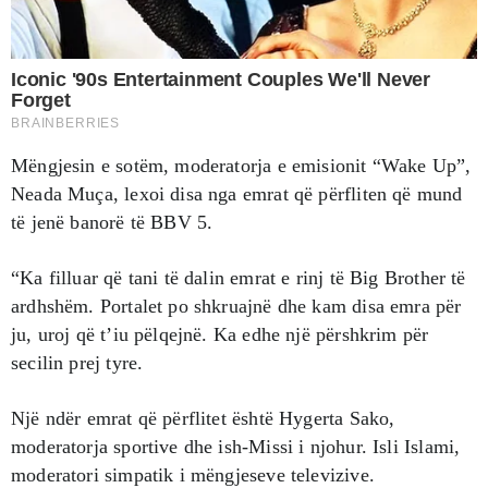
Mëngjesin e sotëm, moderatorja e emisionit “Wake Up”,
Neada Muça, lexoi disa nga emrat që përfliten që mund
të jenë banorë të BBV 5.
“Ka filluar që tani të dalin emrat e rinj të Big Brother të
ardhshëm. Portalet po shkruajnë dhe kam disa emra për
ju, uroj që t’iu pëlqejnë. Ka edhe një përshkrim për
secilin prej tyre.
Një ndër emrat që përflitet është Hygerta Sako,
moderatorja sportive dhe ish-Missi i njohur. Isli Islami,
moderatori simpatik i mëngjeseve televizive.