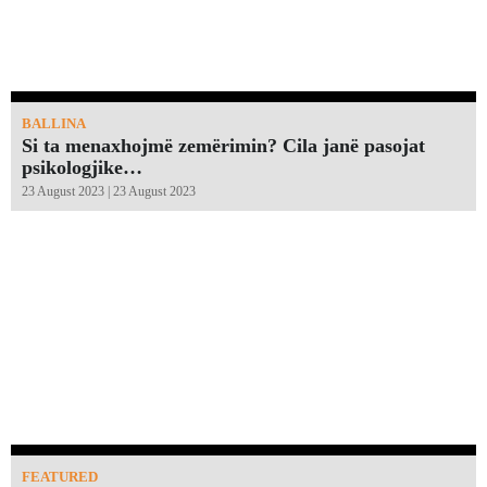
BALLINA
Si ta menaxhojmë zemërimin? Cila janë pasojat
psikologjike…
23 August 2023 | 23 August 2023
FEATURED