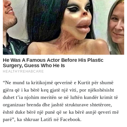
“Ne mund ta kritikojmë qeverinë e Kurtit për shumë
gjëra që i ka bërë keq gjatë një viti, por njëkohësisht
duhet t’ia njohim meritën se në luftën kundër krimit të
organizuar brenda dhe jashtë strukturave shtetërore,
është duke bërë një punë që se ka bërë asnjë qeveri më
parë”, ka shkruar Latifi në Facebook.