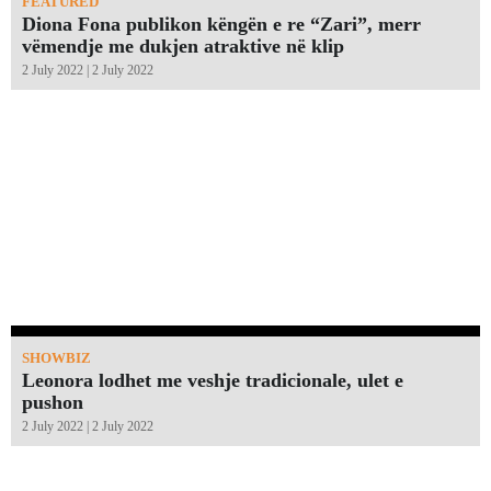
FEATURED
Diona Fona publikon këngën e re “Zari”, merr
vëmendje me dukjen atraktive në klip
2 July 2022 | 2 July 2022
SHOWBIZ
Leonora lodhet me veshje tradicionale, ulet e
pushon
2 July 2022 | 2 July 2022