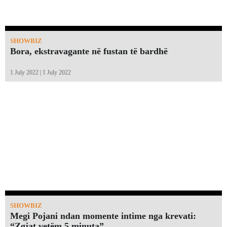
SHOWBIZ
Bora, ekstravagante në fustan të bardhë
1 July 2022 | 1 July 2022
SHOWBIZ
Megi Pojani ndan momente intime nga krevati:
“Zgjat vetëm 5 minuta”￼