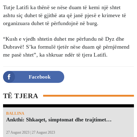
Tutje Latifi ka thënë se nëse duam të kemi një shtet
ashtu siç duhet të gjithë ata që janë pjesë e krimeve të
organizuara duhet të përfundojnë në burg.
“Kush e vjedh shtetin duhet me përfundu në Dyz dhe
Dubravë! S’ka formulë tjetër nëse duam që përnjëmend
me pasë shtet”, ka shkruar ndër të tjera Latifi.
Facebook
TË TJERA
BALLINA
Ankthi: Shkaqet, simptomat dhe trajtimet…
27 August 2023 | 27 August 2023