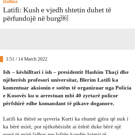
Ballina
Latifi: Kush e vjedh shtetin duhet të
përfundojë në burg￼
1:51 / 14 March 2022
Ish – këshilltari i ish – presidentit Hashim Thaçi dhe
njëherësh profesori universitar, Blerim Latifi ka
komentuar aksionin e sotëm të organizuar nga Policia
e Kosovës ku u arrestuan mbi 40 zyrtarë policor
përfshirë edhe komandant të pikave doganore.
Latifi ka thënë se qeveria Kurti ka shumë gjëra që nuk i
ka bërë mirë, por njëkohësisht ai është duke bërë një
punë të mirë lidhur me luftën kundër krimit të