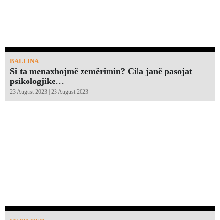
BALLINA
Si ta menaxhojmë zemërimin? Cila janë pasojat
psikologjike…
23 August 2023 | 23 August 2023