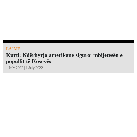
LAJME
Kurti: Ndërhyrja amerikane siguroi mbijetesën e
popullit të Kosovës
1 July 2022 | 1 July 2022