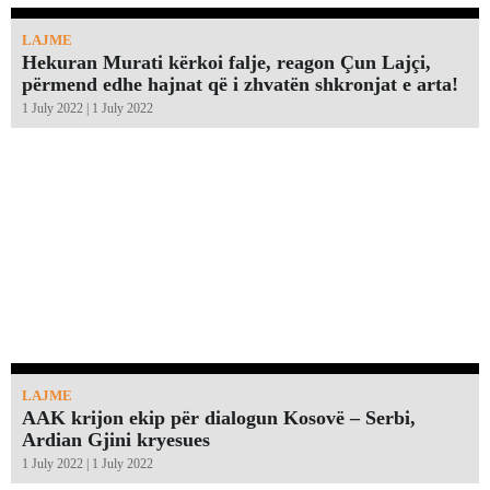
LAJME
Hekuran Murati kërkoi falje, reagon Çun Lajçi,
përmend edhe hajnat që i zhvatën shkronjat e arta!￼
1 July 2022 | 1 July 2022
LAJME
AAK krijon ekip për dialogun Kosovë – Serbi,
Ardian Gjini kryesues
1 July 2022 | 1 July 2022