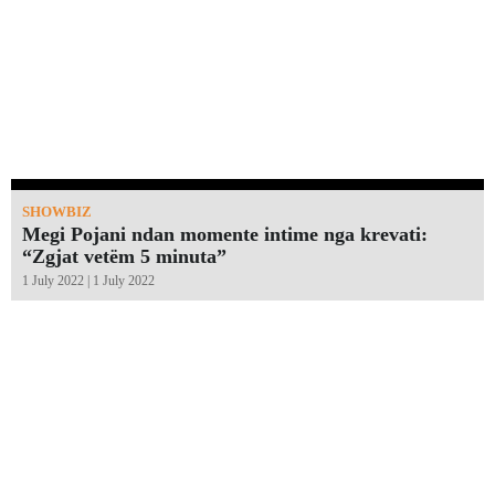
SHOWBIZ
Megi Pojani ndan momente intime nga krevati:
“Zgjat vetëm 5 minuta”￼
1 July 2022 | 1 July 2022