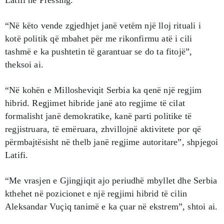
Latifi në Pressing.
“Në këto vende zgjedhjet janë vetëm një lloj rituali i
kotë politik që mbahet për me rikonfirmu atë i cili
tashmë e ka pushtetin të garantuar se do ta fitojë”,
theksoi ai.
“Në kohën e Millosheviqit Serbia ka qenë një regjim
hibrid. Regjimet hibride janë ato regjime të cilat
formalisht janë demokratike, kanë parti politike të
regjistruara, të emëruara, zhvillojnë aktivitete por që
përmbajtësisht në thelb janë regjime autoritare”, shpjegoi
Latifi.
“Me vrasjen e Gjingjiqit ajo periudhë mbyllet dhe Serbia
kthehet në pozicionet e një regjimi hibrid të cilin
Aleksandar Vuçiq tanimë e ka çuar në ekstrem”, shtoi ai.