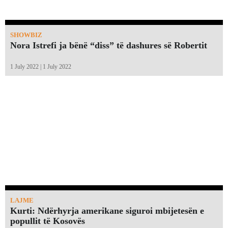
SHOWBIZ
Nora Istrefi ja bënë “diss” të dashures së Robertit
1 July 2022 | 1 July 2022
LAJME
Kurti: Ndërhyrja amerikane siguroi mbijetesën e
popullit të Kosovës