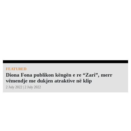
FEATURED
Diona Fona publikon këngën e re “Zari”, merr
vëmendje me dukjen atraktive në klip
2 July 2022 | 2 July 2022