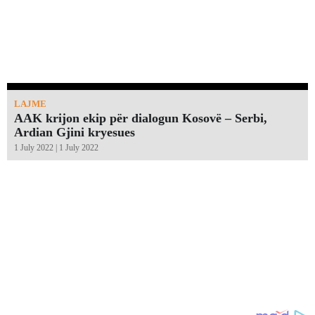
LAJME
AAK krijon ekip për dialogun Kosovë – Serbi,
Ardian Gjini kryesues
1 July 2022 | 1 July 2022