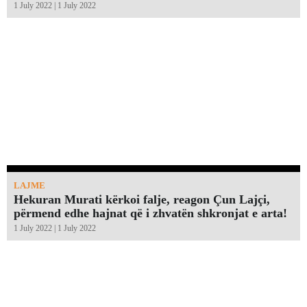
1 July 2022 | 1 July 2022
LAJME
Hekuran Murati kërkoi falje, reagon Çun Lajçi,
përmend edhe hajnat që i zhvatën shkronjat e arta!￼
1 July 2022 | 1 July 2022