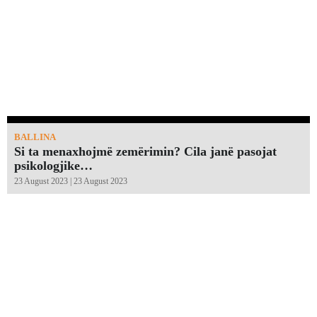
BALLINA
Si ta menaxhojmë zemërimin? Cila janë pasojat
psikologjike…
23 August 2023 | 23 August 2023