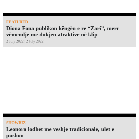
FEATURED
Diona Fona publikon këngën e re “Zari”, merr
vëmendje me dukjen atraktive në klip
2 July 2022 | 2 July 2022
SHOWBIZ
Leonora lodhet me veshje tradicionale, ulet e
pushon