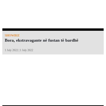
SHOWBIZ
Bora, ekstravagante në fustan të bardhë
1 July 2022 | 1 July 2022