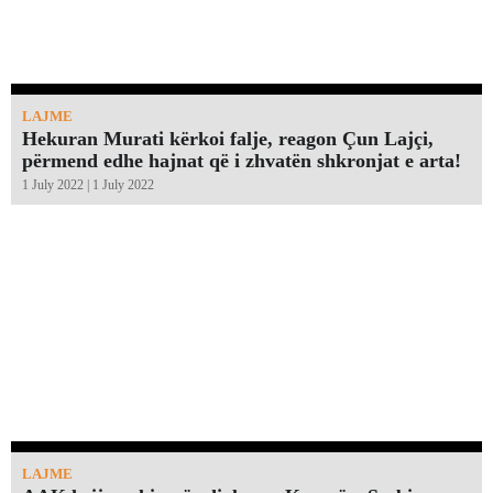
LAJME
Hekuran Murati kërkoi falje, reagon Çun Lajçi,
përmend edhe hajnat që i zhvatën shkronjat e arta!￼
1 July 2022 | 1 July 2022
LAJME