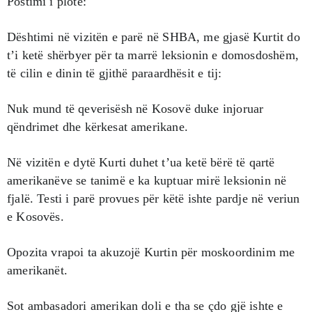
Postimi i plotë:
Dështimi në vizitën e parë në SHBA, me gjasë Kurtit do
t’i ketë shërbyer për ta marrë leksionin e domosdoshëm,
të cilin e dinin të gjithë paraardhësit e tij:
Nuk mund të qeverisësh në Kosovë duke injoruar
qëndrimet dhe kërkesat amerikane.
Në vizitën e dytë Kurti duhet t’ua ketë bërë të qartë
amerikanëve se tanimë e ka kuptuar mirë leksionin në
fjalë. Testi i parë provues për këtë ishte pardje në veriun
e Kosovës.
Opozita vrapoi ta akuzojë Kurtin për moskoordinim me
amerikanët.
Sot ambasadori amerikan doli e tha se çdo gjë ishte e