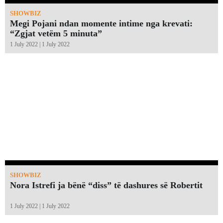
SHOWBIZ
Megi Pojani ndan momente intime nga krevati:
“Zgjat vetëm 5 minuta”￼
1 July 2022 | 1 July 2022
SHOWBIZ
Nora Istrefi ja bënë “diss” të dashures së Robertit
1 July 2022 | 1 July 2022