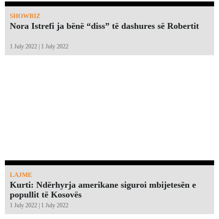
SHOWBIZ
Nora Istrefi ja bënë “diss” të dashures së Robertit
1 July 2022 | 1 July 2022
LAJME
Kurti: Ndërhyrja amerikane siguroi mbijetesën e
popullit të Kosovës
1 July 2022 | 1 July 2022