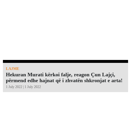
LAJME
Hekuran Murati kërkoi falje, reagon Çun Lajçi,
përmend edhe hajnat që i zhvatën shkronjat e arta!￼
1 July 2022 | 1 July 2022