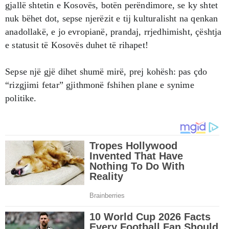
gjallë shtetin e Kosovës, botën perëndimore, se ky shtet
nuk bëhet dot, sepse njerëzit e tij kulturalisht na qenkan
anadollakë, e jo evropianë, prandaj, rrjedhimisht, çështja
e statusit të Kosovës duhet të rihapet!
Sepse një gjë dihet shumë mirë, prej kohësh: pas çdo
“rizgjimi fetar” gjithmonë fshihen plane e synime
politike.