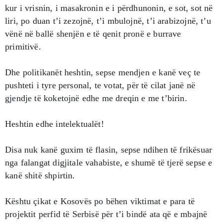
kur i vrisnin, i masakronin e i përdhunonin, e sot, sot në
liri, po duan t’i zezojnë, t’i mbulojnë, t’i arabizojnë, t’u
vënë në ballë shenjën e të qenit pronë e burrave
primitivë.
Dhe politikanët heshtin, sepse mendjen e kanë veç te
pushteti i tyre personal, te votat, për të cilat janë në
gjendje të koketojnë edhe me dreqin e me t’birin.
Heshtin edhe intelektualët!
Disa nuk kanë guxim të flasin, sepse ndihen të frikësuar
nga falangat digjitale vahabiste, e shumë të tjerë sepse e
kanë shitë shpirtin.
Kështu çikat e Kosovës po bëhen viktimat e para të
projektit perfid të Serbisë për t’i bindë ata që e mbajnë