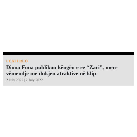
FEATURED
Diona Fona publikon këngën e re “Zari”, merr
vëmendje me dukjen atraktive në klip
2 July 2022 | 2 July 2022