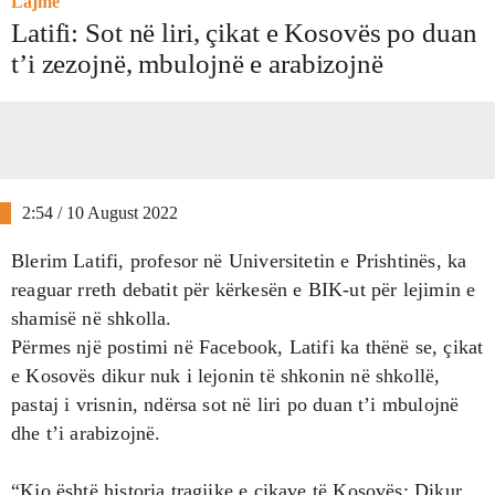
Lajme
Latifi: Sot në liri, çikat e Kosovës po duan
t’i zezojnë, mbulojnë e arabizojnë
2:54 / 10 August 2022
Blerim Latifi, profesor në Universitetin e Prishtinës, ka
reaguar rreth debatit për kërkesën e BIK-ut për lejimin e
shamisë në shkolla.
Përmes një postimi në Facebook, Latifi ka thënë se, çikat
e Kosovës dikur nuk i lejonin të shkonin në shkollë,
pastaj i vrisnin, ndërsa sot në liri po duan t’i mbulojnë
dhe t’i arabizojnë.
“Kjo është historia tragjike e çikave të Kosovës: Dikur