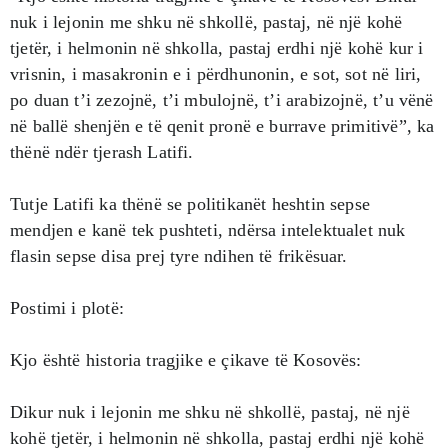
nuk i lejonin me shku në shkollë, pastaj, në një kohë
tjetër, i helmonin në shkolla, pastaj erdhi një kohë kur i
vrisnin, i masakronin e i përdhunonin, e sot, sot në liri,
po duan t’i zezojnë, t’i mbulojnë, t’i arabizojnë, t’u vënë
në ballë shenjën e të qenit pronë e burrave primitivë”, ka
thënë ndër tjerash Latifi.
Tutje Latifi ka thënë se politikanët heshtin sepse
mendjen e kanë tek pushteti, ndërsa intelektualet nuk
flasin sepse disa prej tyre ndihen të frikësuar.
Postimi i plotë:
Kjo është historia tragjike e çikave të Kosovës:
Dikur nuk i lejonin me shku në shkollë, pastaj, në një
kohë tjetër, i helmonin në shkolla, pastaj erdhi një kohë