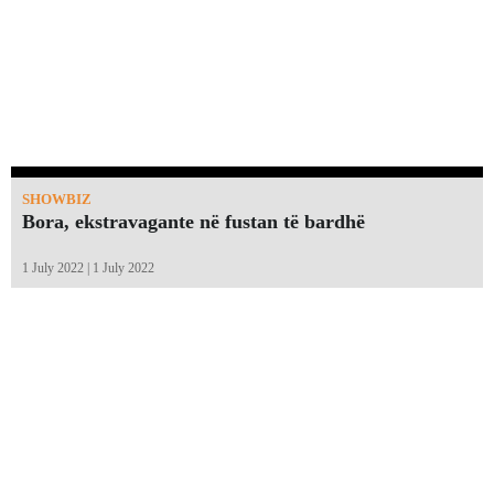
SHOWBIZ
Bora, ekstravagante në fustan të bardhë
1 July 2022 | 1 July 2022