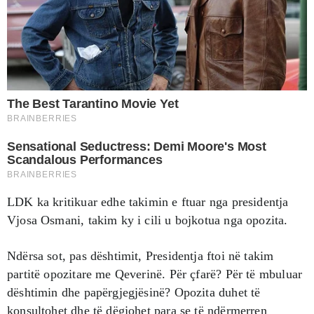
LDK ka kritikuar edhe takimin e ftuar nga presidentja
Vjosa Osmani, takim ky i cili u bojkotua nga opozita.
Ndërsa sot, pas dështimit, Presidentja ftoi në takim
partitë opozitare me Qeverinë. Për çfarë? Për të mbuluar
dështimin dhe papërgjegjësinë? Opozita duhet të
konsultohet dhe të dëgjohet para se të ndërmerren