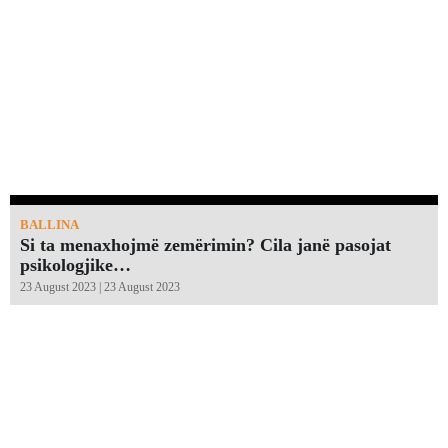
BALLINA
Si ta menaxhojmë zemërimin? Cila janë pasojat
psikologjike…
23 August 2023 | 23 August 2023