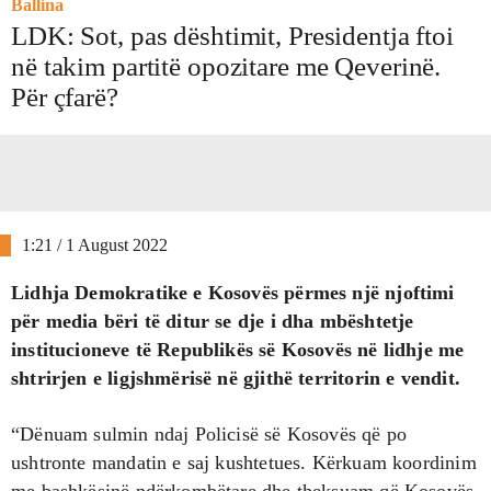
Ballina
LDK: Sot, pas dështimit, Presidentja ftoi
në takim partitë opozitare me Qeverinë.
Për çfarë?
1:21 / 1 August 2022
Lidhja Demokratike e Kosovës përmes një njoftimi
për media bëri të ditur se dje i dha mbështetje
institucioneve të Republikës së Kosovës në lidhje me
shtrirjen e ligjshmërisë në gjithë territorin e vendit.
“Dënuam sulmin ndaj Policisë së Kosovës që po
ushtronte mandatin e saj kushtetues. Kërkuam koordinim
me bashkësinë ndërkombëtare dhe theksuam që Kosovës