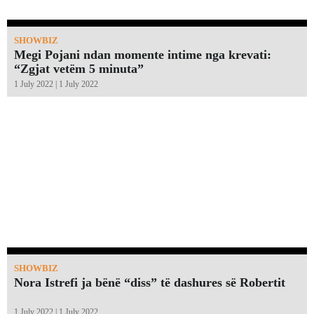
SHOWBIZ
Megi Pojani ndan momente intime nga krevati:
“Zgjat vetëm 5 minuta”￼
1 July 2022 | 1 July 2022
SHOWBIZ
Nora Istrefi ja bënë “diss” të dashures së Robertit
1 July 2022 | 1 July 2022