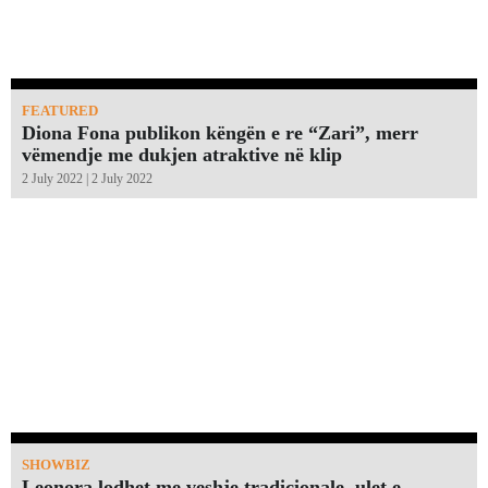
FEATURED
Diona Fona publikon këngën e re “Zari”, merr
vëmendje me dukjen atraktive në klip
2 July 2022 | 2 July 2022
SHOWBIZ
Leonora lodhet me veshje tradicionale, ulet e