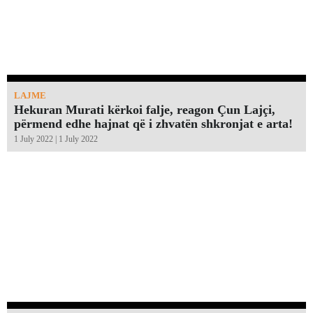
LAJME
Hekuran Murati kërkoi falje, reagon Çun Lajçi,
përmend edhe hajnat që i zhvatën shkronjat e arta!￼
1 July 2022 | 1 July 2022