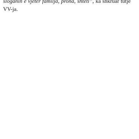
sloganin e vjetër familja, prona, shteti”
, ka shkruar tutje
VV-ja.