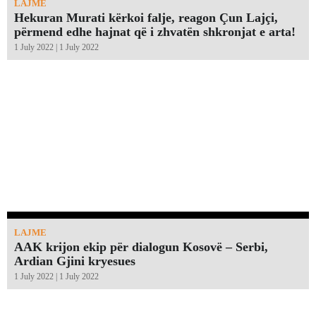
LAJME
Hekuran Murati kërkoi falje, reagon Çun Lajçi,
përmend edhe hajnat që i zhvatën shkronjat e arta!￼
1 July 2022 | 1 July 2022
LAJME
AAK krijon ekip për dialogun Kosovë – Serbi,
Ardian Gjini kryesues
1 July 2022 | 1 July 2022