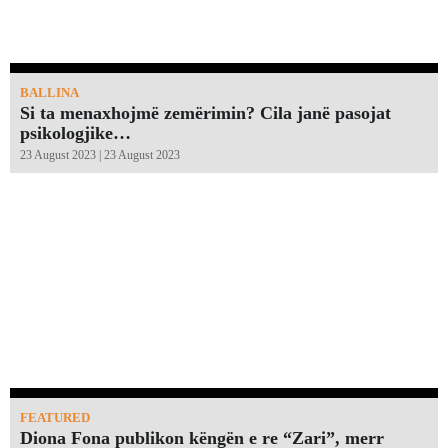
BALLINA
Si ta menaxhojmë zemërimin? Cila janë pasojat
psikologjike…
23 August 2023 | 23 August 2023
FEATURED
Diona Fona publikon këngën e re “Zari”, merr