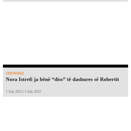
SHOWBIZ
Nora Istrefi ja bënë “diss” të dashures së Robertit
1 July 2022 | 1 July 2022