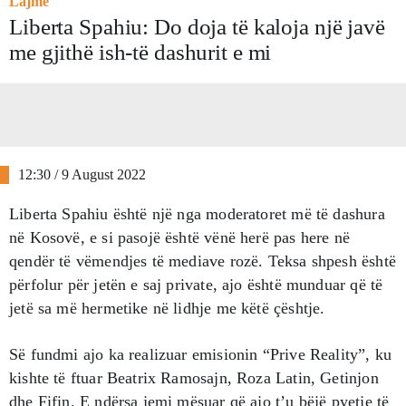
Lajme
Liberta Spahiu: Do doja të kaloja një javë
me gjithë ish-të dashurit e mi
12:30 / 9 August 2022
Liberta Spahiu është një nga moderatoret më të dashura
në Kosovë, e si pasojë është vënë herë pas here në
qendër të vëmendjes të mediave rozë. Teksa shpesh është
përfolur për jetën e saj private, ajo është munduar që të
jetë sa më hermetike në lidhje me këtë çështje.
Së fundmi ajo ka realizuar emisionin “Prive Reality”, ku
kishte të ftuar Beatrix Ramosajn, Roza Latin, Getinjon
dhe Fifin. E ndërsa jemi mësuar që ajo t’u bëjë pyetje të