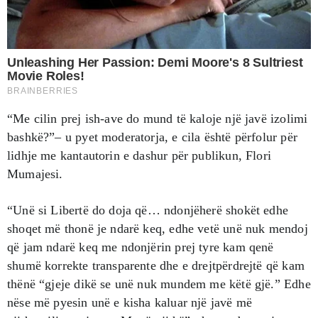
“Me cilin prej ish-ave do mund të kaloje një javë izolimi
bashkë?”– u pyet moderatorja, e cila është përfolur për
lidhje me kantautorin e dashur për publikun, Flori
Mumajesi.
“Unë si Libertë do doja që… ndonjëherë shokët edhe
shoqet më thonë je ndarë keq, edhe vetë unë nuk mendoj
që jam ndarë keq me ndonjërin prej tyre kam qenë
shumë korrekte transparente dhe e drejtpërdrejtë që kam
thënë “gjeje dikë se unë nuk mundem me këtë gjë.” Edhe
nëse më pyesin unë e kisha kaluar një javë më