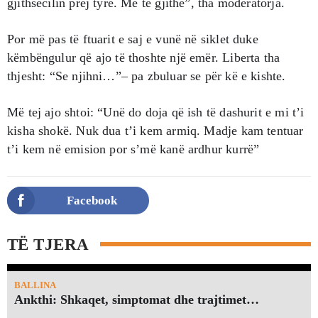
gjithsecilin prej tyre. Me të gjithë”, tha moderatorja.
Por më pas të ftuarit e saj e vunë në siklet duke
këmbëngulur që ajo të thoshte një emër. Liberta tha
thjesht: “Se njihni…”– pa zbuluar se për kë e kishte.
Më tej ajo shtoi: “Unë do doja që ish të dashurit e mi t’i
kisha shokë. Nuk dua t’i kem armiq. Madje kam tentuar
t’i kem në emision por s’më kanë ardhur kurrë”
Facebook
TË TJERA
BALLINA
Ankthi: Shkaqet, simptomat dhe trajtimet…