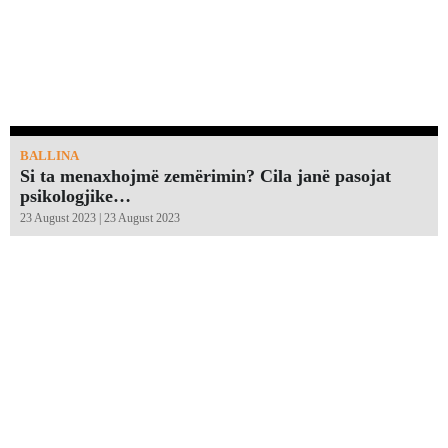
BALLINA
Si ta menaxhojmë zemërimin? Cila janë pasojat
psikologjike…
23 August 2023 | 23 August 2023