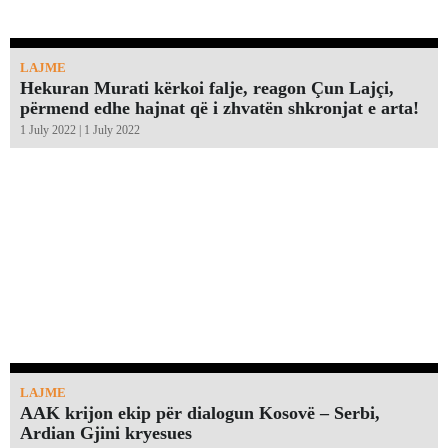
LAJME
Hekuran Murati kërkoi falje, reagon Çun Lajçi,
përmend edhe hajnat që i zhvatën shkronjat e arta!￼
1 July 2022 | 1 July 2022
LAJME
AAK krijon ekip për dialogun Kosovë – Serbi,
Ardian Gjini kryesues