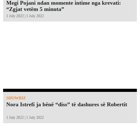
Megi Pojani ndan momente intime nga krevati:
“Zgjat vetëm 5 minuta”￼
1 July 2022 | 1 July 2022
SHOWBIZ
Nora Istrefi ja bënë “diss” të dashures së Robertit
1 July 2022 | 1 July 2022