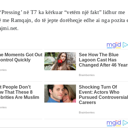
‘Pressing’ në T7 ka kërkuar “vetëm një fakt” lidhur me
ë me Ramqajn, do të jepte dorëheqje edhe ai nga pozita 
ajmi.net.