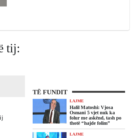
 tij:
TË FUNDIT
LAJME
Halil Matoshi: Vjosa
Osmani 5 vjet nuk ka
ij
folur me askënd, tash po
thotë “hajde folim”
LAJME