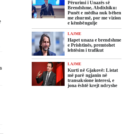
Përurimi i Unazës së
Brendshme, Abdixhiku:
Punët e mëdha nuk bëhen
me zhurmë, por me vizion
e
e këmbëngulje
LAJME
Hapet unaza e brendshme
e Prishtinës, premtohet
lehtësim i trafikut
LAJME
Kurti në Gjakovë: Listat
më parë ngjanin në
transaksione interesi, e
jona është krejt ndryshe