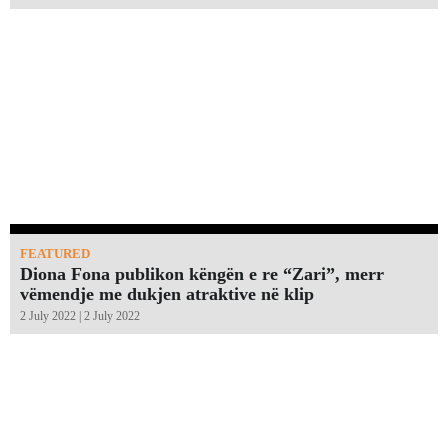
FEATURED
Diona Fona publikon këngën e re “Zari”, merr
vëmendje me dukjen atraktive në klip
2 July 2022 | 2 July 2022