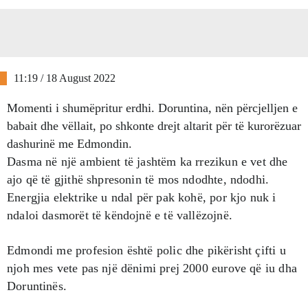
11:19 / 18 August 2022
Momenti i shumëpritur erdhi. Doruntina, nën përcjelljen e
babait dhe vëllait, po shkonte drejt altarit për të kurorëzuar
dashurinë me Edmondin.
Dasma në një ambient të jashtëm ka rrezikun e vet dhe
ajo që të gjithë shpresonin të mos ndodhte, ndodhi.
Energjia elektrike u ndal për pak kohë, por kjo nuk i
ndaloi dasmorët të këndojnë e të vallëzojnë.
Edmondi me profesion është polic dhe pikërisht çifti u
njoh mes vete pas një dënimi prej 2000 eurove që iu dha
Doruntinës.