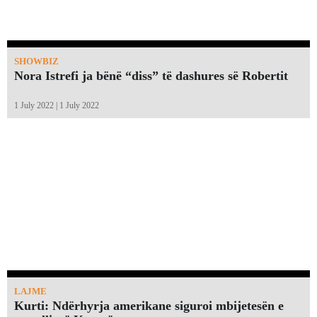
SHOWBIZ
Nora Istrefi ja bënë “diss” të dashures së Robertit
1 July 2022 | 1 July 2022
LAJME
Kurti: Ndërhyrja amerikane siguroi mbijetesën e