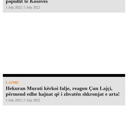
popullit të Kosovës
1 July 2022 | 1 July 2022
LAJME
Hekuran Murati kërkoi falje, reagon Çun Lajçi,
përmend edhe hajnat që i zhvatën shkronjat e arta!￼
1 July 2022 | 1 July 2022