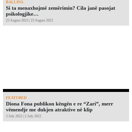
BALLINA
Si ta menaxhojmë zemërimin? Cila janë pasojat
psikologjike…
23 August 2023 | 23 August 2023
FEATURED
Diona Fona publikon këngën e re “Zari”, merr
vëmendje me dukjen atraktive në klip
2 July 2022 | 2 July 2022