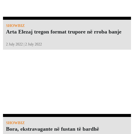
SHOWBIZ
Arta Elezaj tregon format trupore në rroba banje
2 July 2022 | 2 July 2022
SHOWBIZ
Bora, ekstravagante në fustan të bardhë