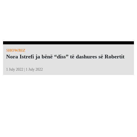
SHOWBIZ
Nora Istrefi ja bënë “diss” të dashures së Robertit
1 July 2022 | 1 July 2022