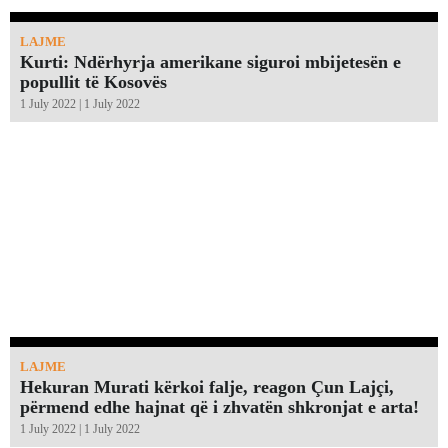
LAJME
Kurti: Ndërhyrja amerikane siguroi mbijetesën e
popullit të Kosovës
1 July 2022 | 1 July 2022
LAJME
Hekuran Murati kërkoi falje, reagon Çun Lajçi,
përmend edhe hajnat që i zhvatën shkronjat e arta!￼
1 July 2022 | 1 July 2022