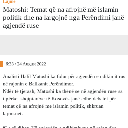
Lajme
Matoshi: Temat që na afrojnë më islamin
politik dhe na largojnë nga Perëndimi janë
agjendë ruse
6:33 / 24 August 2022
Analisti Halil Matoshi ka folur për agjendën e ndikimit rus
në rajonin e Ballkanit Perëndimor.
Ndër të tjerash, Matoshi ka thënë se në agjendën ruse sa
i përket shqiptarëve të Kosovës janë edhe debatet për
temat që na afrojnë me islamin politik, shkruan
lajmi.net.
“Le të dihet: Në agjendën e ndikimit rus në rajon dhe