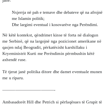
janë:
Nxjerrja në pah e temave dhe debateve që na afrojnë
me Islamin politik;
Dhe largimi eventual i kosovarëve nga Perëndimi.
Në këtë kontekst, qëndrimet kinse të forta në dialogun
me Serbinë, që na largojnë nga pozicionet amerikane në
qasjen ndaj Beogradit, përkatësisht karshillaku i
Kryeministrit Kurti me Perëndimin përmbushin këtë
axhendë ruse.
Të tjerat janë politika ditore dhe damet eventuale munen
me u riparu.
————————————-
Ambasadorët Hill dhe Petrich si përfaqësues të Grupit të