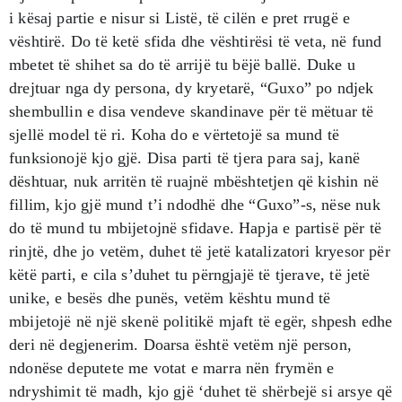
i kësaj partie e nisur si Listë, të cilën e pret rrugë e
vështirë. Do të ketë sfida dhe vështirësi të veta, në fund
mbetet të shihet sa do të arrijë tu bëjë ballë. Duke u
drejtuar nga dy persona, dy kryetarë, “Guxo” po ndjek
shembullin e disa vendeve skandinave për të mëtuar të
sjellë model të ri. Koha do e vërtetojë sa mund të
funksionojë kjo gjë. Disa parti të tjera para saj, kanë
dështuar, nuk arritën të ruajnë mbështetjen që kishin në
fillim, kjo gjë mund t’i ndodhë dhe “Guxo”-s, nëse nuk
do të mund tu mbijetojnë sfidave. Hapja e partisë për të
rinjtë, dhe jo vetëm, duhet të jetë katalizatori kryesor për
këtë parti, e cila s’duhet tu përngjajë të tjerave, të jetë
unike, e besës dhe punës, vetëm kështu mund të
mbijetojë në një skenë politikë mjaft të egër, shpesh edhe
deri në degjenerim. Doarsa është vetëm një person,
ndonëse deputete me votat e marra nën frymën e
ndryshimit të madh, kjo gjë ‘duhet të shërbejë si arsye që