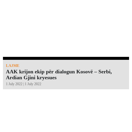
LAJME
AAK krijon ekip për dialogun Kosovë – Serbi,
Ardian Gjini kryesues
1 July 2022 | 1 July 2022