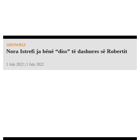
SHOWBIZ
Nora Istrefi ja bënë “diss” të dashures së Robertit
1 July 2022 | 1 July 2022