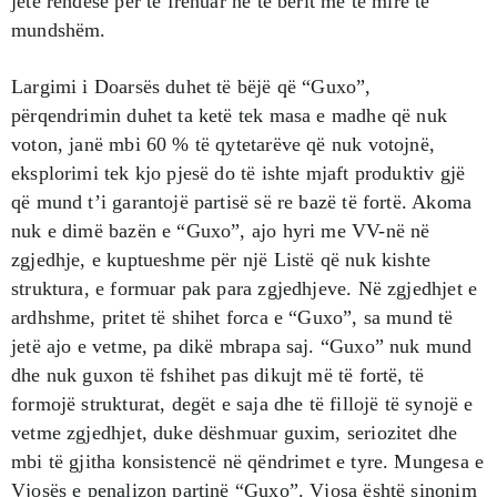
jetë rëndesë për të frenuar në të bërit më të mirë të
mundshëm.
Largimi i Doarsës duhet të bëjë që “Guxo”,
përqendrimin duhet ta ketë tek masa e madhe që nuk
voton, janë mbi 60 % të qytetarëve që nuk votojnë,
eksplorimi tek kjo pjesë do të ishte mjaft produktiv gjë
që mund t’i garantojë partisë së re bazë të fortë. Akoma
nuk e dimë bazën e “Guxo”, ajo hyri me VV-në në
zgjedhje, e kuptueshme për një Listë që nuk kishte
struktura, e formuar pak para zgjedhjeve. Në zgjedhjet e
ardhshme, pritet të shihet forca e “Guxo”, sa mund të
jetë ajo e vetme, pa dikë mbrapa saj. “Guxo” nuk mund
dhe nuk guxon të fshihet pas dikujt më të fortë, të
formojë strukturat, degët e saja dhe të fillojë të synojë e
vetme zgjedhjet, duke dëshmuar guxim, seriozitet dhe
mbi të gjitha konsistencë në qëndrimet e tyre. Mungesa e
Vjosës e penalizon partinë “Guxo”. Vjosa është sinonim