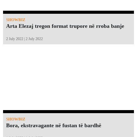
SHOWBIZ
Arta Elezaj tregon format trupore në rroba banje
2 July 2022 | 2 July 2022
SHOWBIZ
Bora, ekstravagante në fustan të bardhë