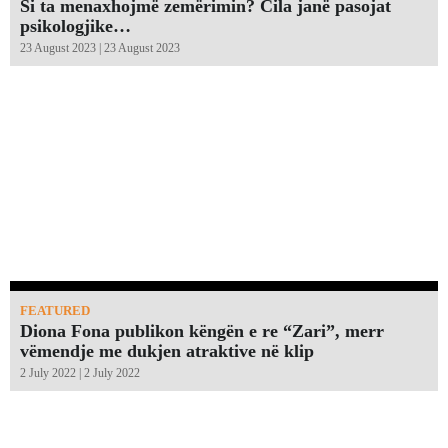
Si ta menaxhojmë zemërimin? Cila janë pasojat
psikologjike…
23 August 2023 | 23 August 2023
FEATURED
Diona Fona publikon këngën e re “Zari”, merr
vëmendje me dukjen atraktive në klip
2 July 2022 | 2 July 2022