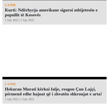
LAJME
Kurti: Ndërhyrja amerikane siguroi mbijetesën e
popullit të Kosovës
1 July 2022 | 1 July 2022
LAJME
Hekuran Murati kërkoi falje, reagon Çun Lajçi,
përmend edhe hajnat që i zhvatën shkronjat e arta!￼
1 July 2022 | 1 July 2022