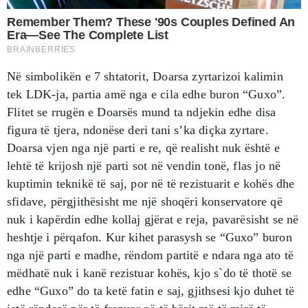
Në simbolikën e 7 shtatorit, Doarsa zyrtarizoi kalimin
tek LDK-ja, partia amë nga e cila edhe buron “Guxo”.
Flitet se rrugën e Doarsës mund ta ndjekin edhe disa
figura të tjera, ndonëse deri tani s’ka diçka zyrtare.
Doarsa vjen nga një parti e re, që realisht nuk është e
lehtë të krijosh një parti sot në vendin tonë, flas jo në
kuptimin teknikë të saj, por në të rezistuarit e kohës dhe
sfidave, përgjithësisht me një shoqëri konservatore që
nuk i kapërdin edhe kollaj gjërat e reja, pavarësisht se në
heshtje i përqafon. Kur kihet parasysh se “Guxo” buron
nga një parti e madhe, rëndom partitë e ndara nga ato të
mëdhatë nuk i kanë rezistuar kohës, kjo s`do të thotë se
edhe “Guxo” do ta ketë fatin e saj, gjithsesi kjo duhet të