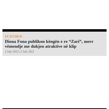
FEATURED
Diona Fona publikon këngën e re “Zari”, merr
vëmendje me dukjen atraktive në klip
2 July 2022 | 2 July 2022