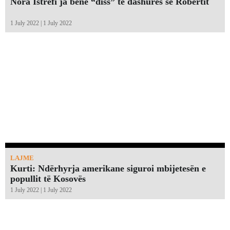
Nora Istrefi ja bënë “diss” të dashures së Robertit
1 July 2022 | 1 July 2022
LAJME
Kurti: Ndërhyrja amerikane siguroi mbijetesën e
popullit të Kosovës
1 July 2022 | 1 July 2022