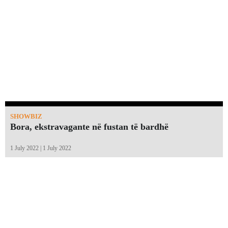
SHOWBIZ
Bora, ekstravagante në fustan të bardhë
1 July 2022 | 1 July 2022