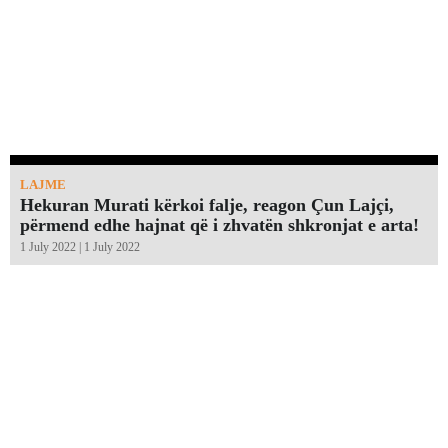
LAJME
Hekuran Murati kërkoi falje, reagon Çun Lajçi,
përmend edhe hajnat që i zhvatën shkronjat e arta!￼
1 July 2022 | 1 July 2022