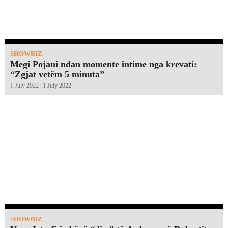
SHOWBIZ
Megi Pojani ndan momente intime nga krevati:
“Zgjat vetëm 5 minuta”￼
1 July 2022 | 1 July 2022
SHOWBIZ