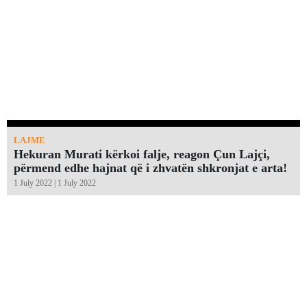
LAJME
Hekuran Murati kërkoi falje, reagon Çun Lajçi,
përmend edhe hajnat që i zhvatën shkronjat e arta!￼
1 July 2022 | 1 July 2022