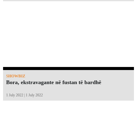
SHOWBIZ
Bora, ekstravagante në fustan të bardhë
1 July 2022 | 1 July 2022