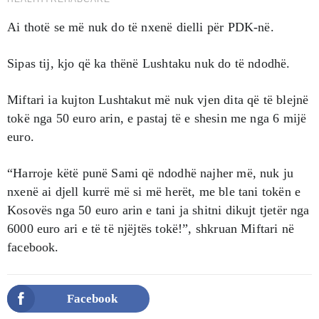
Ai thotë se më nuk do të nxenë dielli për PDK-në.
Sipas tij, kjo që ka thënë Lushtaku nuk do të ndodhë.
Miftari ia kujton Lushtakut më nuk vjen dita që të blejnë
tokë nga 50 euro arin, e pastaj të e shesin me nga 6 mijë
euro.
“Harroje këtë punë Sami që ndodhë najher më, nuk ju
nxenë ai djell kurrë më si më herët, me ble tani tokën e
Kosovës nga 50 euro arin e tani ja shitni dikujt tjetër nga
6000 euro ari e të të njëjtës tokë!”, shkruan Miftari në
facebook.
Facebook