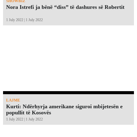
SHOWBIZ
Nora Istrefi ja bënë “diss” të dashures së Robertit
1 July 2022 | 1 July 2022
LAJME
Kurti: Ndërhyrja amerikane siguroi mbijetesën e
popullit të Kosovës
1 July 2022 | 1 July 2022