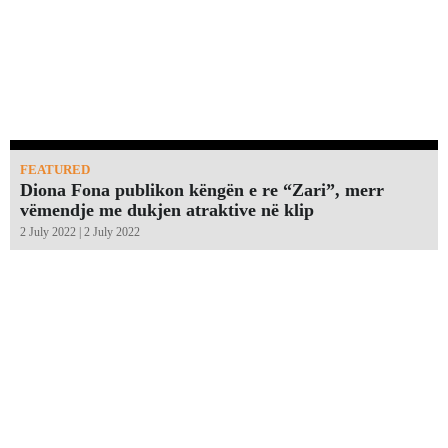
FEATURED
Diona Fona publikon këngën e re “Zari”, merr
vëmendje me dukjen atraktive në klip
2 July 2022 | 2 July 2022