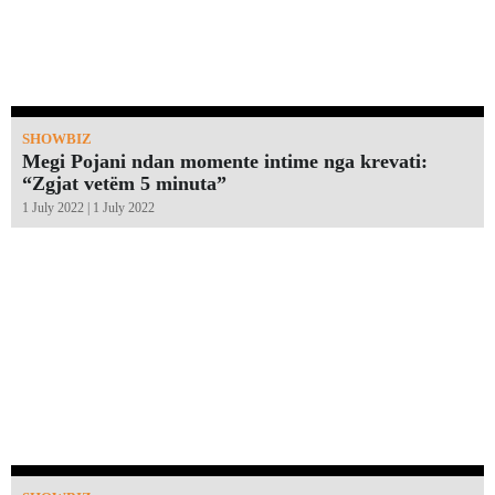
SHOWBIZ
Megi Pojani ndan momente intime nga krevati:
“Zgjat vetëm 5 minuta”￼
1 July 2022 | 1 July 2022