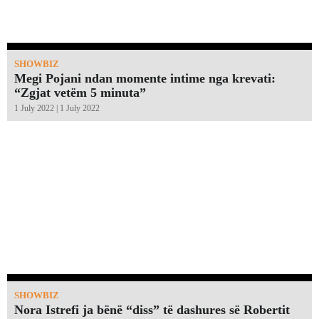
SHOWBIZ
Megi Pojani ndan momente intime nga krevati:
“Zgjat vetëm 5 minuta”￼
1 July 2022 | 1 July 2022
SHOWBIZ
Nora Istrefi ja bënë “diss” të dashures së Robertit