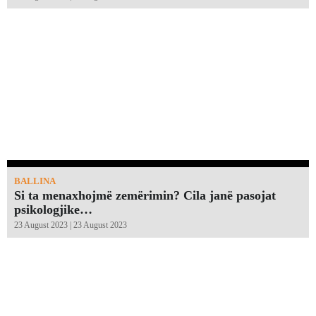
BALLINA
Si ta menaxhojmë zemërimin? Cila janë pasojat
psikologjike…
23 August 2023 | 23 August 2023