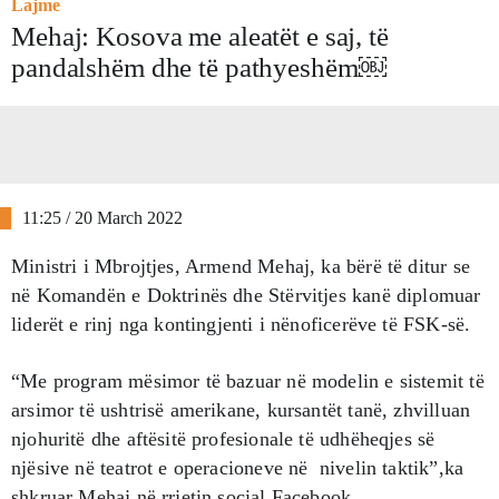
Lajme
Mehaj: Kosova me aleatët e saj, të
pandalshëm dhe të pathyeshëm￼
11:25 / 20 March 2022
Ministri i Mbrojtjes, Armend Mehaj, ka bërë të ditur se
në Komandën e Doktrinës dhe Stërvitjes kanë diplomuar
liderët e rinj nga kontingjenti i nënoficerëve të FSK-së.
“Me program mësimor të bazuar në modelin e sistemit të
arsimor të ushtrisë amerikane, kursantët tanë, zhvilluan
njohuritë dhe aftësitë profesionale të udhëheqjes së
njësive në teatrot e operacioneve në nivelin taktik”,ka
shkruar Mehaj në rrjetin social Facebook.