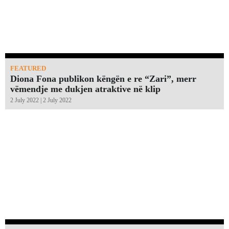
FEATURED
Diona Fona publikon këngën e re “Zari”, merr
vëmendje me dukjen atraktive në klip
2 July 2022 | 2 July 2022