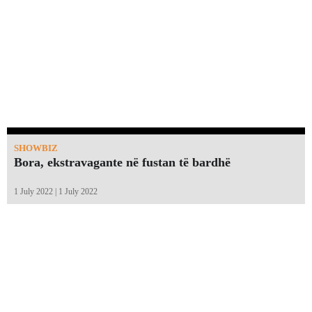
SHOWBIZ
Bora, ekstravagante në fustan të bardhë
1 July 2022 | 1 July 2022