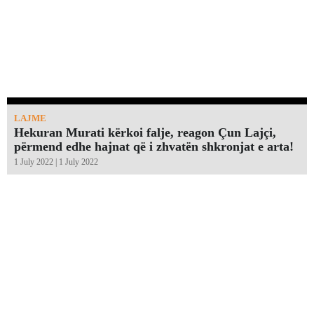
LAJME
Hekuran Murati kërkoi falje, reagon Çun Lajçi,
përmend edhe hajnat që i zhvatën shkronjat e arta!￼
1 July 2022 | 1 July 2022