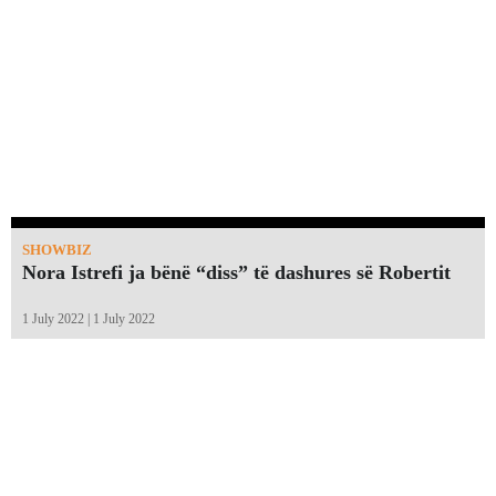
SHOWBIZ
Nora Istrefi ja bënë “diss” të dashures së Robertit
1 July 2022 | 1 July 2022