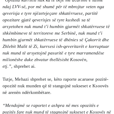
“Opozita kurrsesi nuk ka të bëjë me acarime e sulme
ndaj LVV-së, por më shumë për të mbrojtur veten nga
qeverisja e tyre njëzetvjeçare shkatërruese, partitë
opozitare gjatë qeverisjes së tyre kushedi sa të
arsyetohen nuk mund t’i humbin gjurmët shkatërruese të
shkëmbimeve të territoreve me Serbinë, nuk mund t’i
humbin gjurmët shkatërruese të dhënies së Çakorrit dhe
Zhlebit Malit të Zi, kurrsesi ish-qeveritarët e korruptuar
nuk mund të arsyetojnë pasuritë e tyre marramendëse
milionëshe duke zhvatur thellësisht Kosovën,
etj.”,
shprehet ai.
Tutje, Mehazi shprehet se, këto raporte acaruese pozitë-
opozitë nuk munden që të stangojnë sukseset e Ksoovës
në arenën ndërkombëtare.
“Mendojmë se raportet e ashpra në mes opozitës e
pozitës fare nuk mund të stagnojnë sukseset e Kosovës në