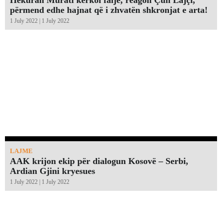
Hekuran Murati kërkoi falje, reagon Çun Lajçi,
përmend edhe hajnat që i zhvatën shkronjat e arta!￼
1 July 2022 | 1 July 2022
LAJME
AAK krijon ekip për dialogun Kosovë – Serbi,
Ardian Gjini kryesues
1 July 2022 | 1 July 2022