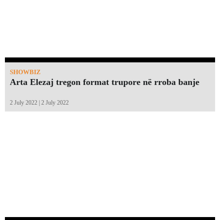
SHOWBIZ
Arta Elezaj tregon format trupore në rroba banje
2 July 2022 | 2 July 2022