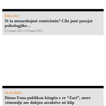
BALLINA
Si ta menaxhojmë zemërimin? Cila janë pasojat
psikologjike…
23 August 2023 | 23 August 2023
FEATURED
Diona Fona publikon këngën e re “Zari”, merr
vëmendje me dukjen atraktive në klip