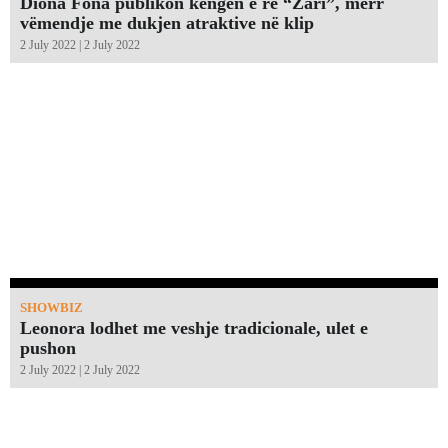
Diona Fona publikon këngën e re “Zari”, merr
vëmendje me dukjen atraktive në klip
2 July 2022 | 2 July 2022
SHOWBIZ
Leonora lodhet me veshje tradicionale, ulet e
pushon
2 July 2022 | 2 July 2022