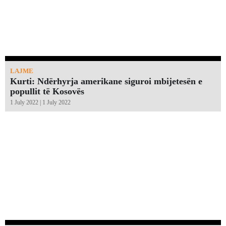
LAJME
Kurti: Ndërhyrja amerikane siguroi mbijetesën e
popullit të Kosovës
1 July 2022 | 1 July 2022