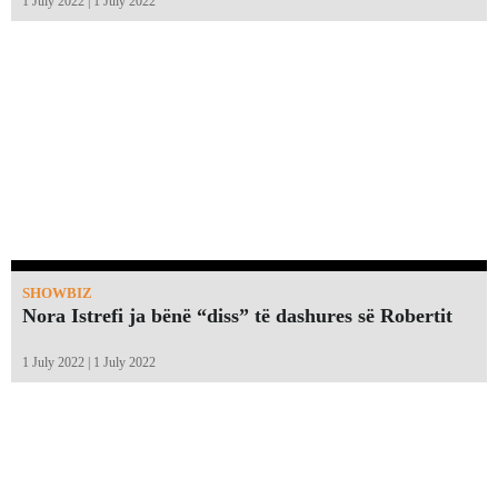
1 July 2022 | 1 July 2022
SHOWBIZ
Nora Istrefi ja bënë “diss” të dashures së Robertit
1 July 2022 | 1 July 2022