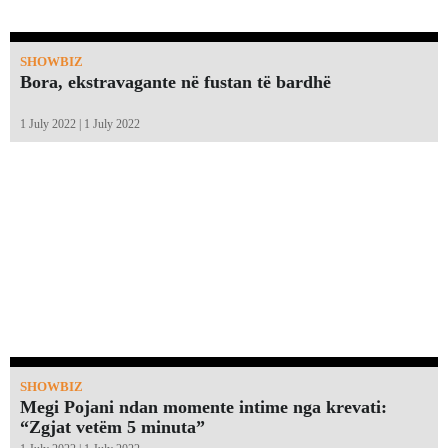
SHOWBIZ
Bora, ekstravagante në fustan të bardhë
1 July 2022 | 1 July 2022
SHOWBIZ
Megi Pojani ndan momente intime nga krevati:
“Zgjat vetëm 5 minuta”￼