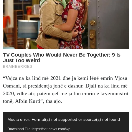
“Vajza na ka lind më 2021 dhe ja kemi lënë emrin Vjosa
Osmani, si presidentja jonë e dashur. Djali na ka lind më
2020, edhe atij patëm qef me ja lon emrin e kryeministrit
tonë, Albin Kurti”, tha ajo.
Video
Media error: Format(s) not supported or source(s) not found
Player
Download File: https://sot-news.com/wp-