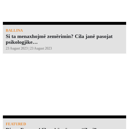
BALLINA
Si ta menaxhojmë zemërimin? Cila janë pasojat
psikologjike…
23 August 2023 | 23 August 2023
FEATURED