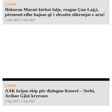
LAJME
Hekuran Murati kërkoi falje, reagon Çun Lajçi,
përmend edhe hajnat që i zhvatën shkronjat e arta!￼
1 July 2022 | 1 July 2022
LAJME
AAK krijon ekip për dialogun Kosovë – Serbi,
Ardian Gjini kryesues
1 July 2022 | 1 July 2022