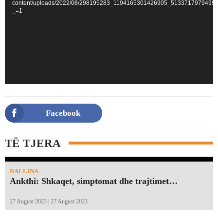
content/uploads/2022/08/298195283_1194165301426905_5133717979499
_=1
Facebook
TË TJERA
BALLINA
Ankthi: Shkaqet, simptomat dhe trajtimet…
27 August 2023 | 27 August 2023