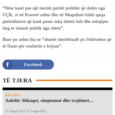
“Nëse kanë pas një meritë partitë politike që dolën nga
UÇK, si në Kosovë ashtu dhe në Maqedoni është qasja
perëndimore që kanë pasur ndaj shtetit laik dhe mbajtjen
larg të islamit politik nga shteti”.
Baze po ashtu tha se “shumë intelektualë po frikësohen që
të flasin për realitetin e krijuar”.
Facebook
TË TJERA
BALLINA
Ankthi: Shkaqet, simptomat dhe trajtimet…
27 August 2023 | 27 August 2023