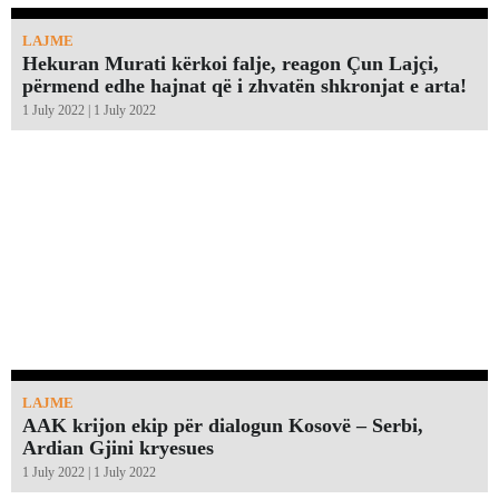
LAJME
Hekuran Murati kërkoi falje, reagon Çun Lajçi,
përmend edhe hajnat që i zhvatën shkronjat e arta!￼
1 July 2022 | 1 July 2022
LAJME
AAK krijon ekip për dialogun Kosovë – Serbi,
Ardian Gjini kryesues
1 July 2022 | 1 July 2022