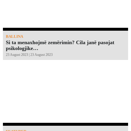
BALLINA
Si ta menaxhojmë zemërimin? Cila janë pasojat
psikologjike…
23 August 2023 | 23 August 2023