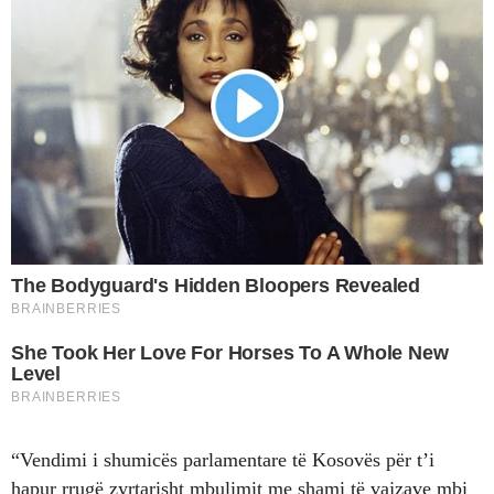
“Vendimi i shumicës parlamentare të Kosovës për t’i
hapur rrugë zyrtarisht mbulimit me shami të vajzave mbi