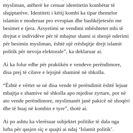
mysliman, atëherë ke cenuar identitetin kombëtar të
shqiptarëve. Identiteti i këtij kombi ka tipar themelor
islamin e moderuar pro evropian dhe bashkëjetesën me
besimet e tjera. Arsyetimi se vendimi mbështetet mbi të
drejtat e individëve për të mbajtur shami si shenjë nderimi
për besimin mysliman, është një rrëshqitje drejt islamit
politik për nevoja elektorale”, ka deklaruar ai.
Ai ka folur edhe për praktikën e vendeve perëndimore,
disa prej të cilave e lejojnë shaminë në shkolla.
“Është e vërtet se në disa vende të perëndimit është lejuar
mbajtja e shamive në shkolla apo mjedise zyrtare, por në
ato vende perëndimore, myslimanët janë pakicë në shoqëri
dhe të huaj në kombin e tyre”, thotë ai.
Ai po ashtu ka vlerësuar subjektet politike të dala nga
lufta për qasjen siç e quajti ai ndaj ‘Islamit politik’.