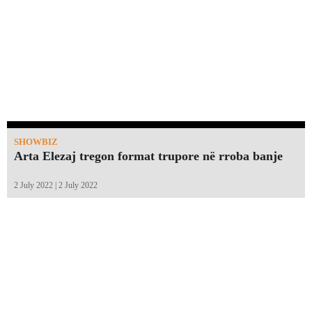
SHOWBIZ
Arta Elezaj tregon format trupore në rroba banje
2 July 2022 | 2 July 2022