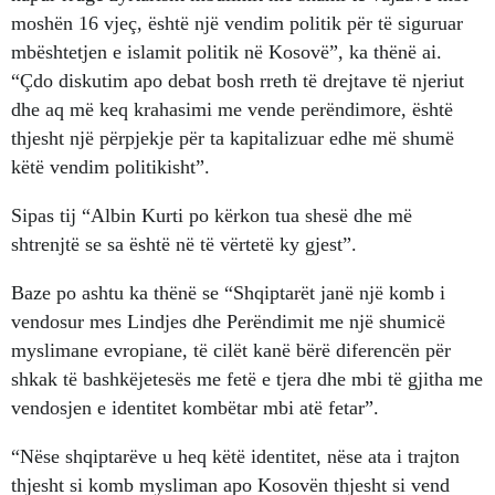
moshën 16 vjeç, është një vendim politik për të siguruar
mbështetjen e islamit politik në Kosovë”, ka thënë ai.
“Çdo diskutim apo debat bosh rreth të drejtave të njeriut
dhe aq më keq krahasimi me vende perëndimore, është
thjesht një përpjekje për ta kapitalizuar edhe më shumë
këtë vendim politikisht”.
Sipas tij “Albin Kurti po kërkon tua shesë dhe më
shtrenjtë se sa është në të vërtetë ky gjest”.
Baze po ashtu ka thënë se “Shqiptarët janë një komb i
vendosur mes Lindjes dhe Perëndimit me një shumicë
myslimane evropiane, të cilët kanë bërë diferencën për
shkak të bashkëjetesës me fetë e tjera dhe mbi të gjitha me
vendosjen e identitet kombëtar mbi atë fetar”.
“Nëse shqiptarëve u heq këtë identitet, nëse ata i trajton
thjesht si komb mysliman apo Kosovën thjesht si vend