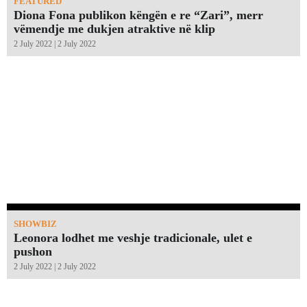
FEATURED
Diona Fona publikon këngën e re “Zari”, merr
vëmendje me dukjen atraktive në klip
2 July 2022 | 2 July 2022
SHOWBIZ
Leonora lodhet me veshje tradicionale, ulet e
pushon
2 July 2022 | 2 July 2022