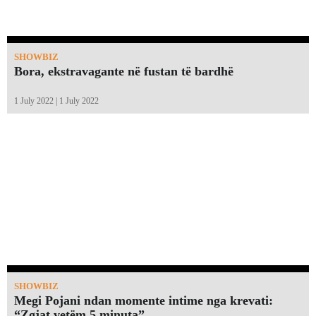
SHOWBIZ
Bora, ekstravagante në fustan të bardhë
1 July 2022 | 1 July 2022
SHOWBIZ
Megi Pojani ndan momente intime nga krevati:
“Zgjat vetëm 5 minuta”￼