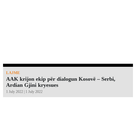
LAJME
AAK krijon ekip për dialogun Kosovë – Serbi,
Ardian Gjini kryesues
1 July 2022 | 1 July 2022