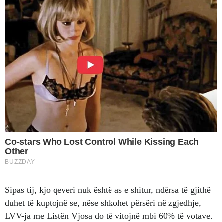
Sipas tij, kjo qeveri nuk është as e shitur, ndërsa të gjithë
duhet të kuptojnë se, nëse shkohet përsëri në zgjedhje,
LVV-ja me Listën Vjosa do të vitojnë mbi 60% të votave.