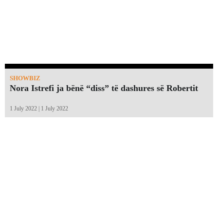
SHOWBIZ
Nora Istrefi ja bënë “diss” të dashures së Robertit
1 July 2022 | 1 July 2022