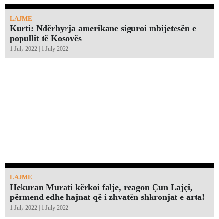
LAJME
Kurti: Ndërhyrja amerikane siguroi mbijetesën e
popullit të Kosovës
1 July 2022 | 1 July 2022
LAJME
Hekuran Murati kërkoi falje, reagon Çun Lajçi,
përmend edhe hajnat që i zhvatën shkronjat e arta!￼
1 July 2022 | 1 July 2022