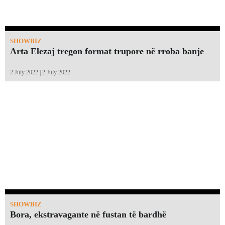
SHOWBIZ
Arta Elezaj tregon format trupore në rroba banje
2 July 2022 | 2 July 2022
SHOWBIZ
Bora, ekstravagante në fustan të bardhë