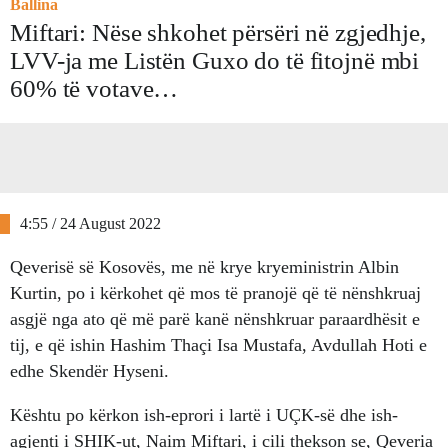
Ballina
Miftari: Nëse shkohet përsëri në zgjedhje,
LVV-ja me Listën Guxo do të fitojnë mbi
60% të votave…
4:55 / 24 August 2022
Qeverisë së Kosovës, me në krye kryeministrin Albin
Kurtin, po i kërkohet që mos të pranojë që të nënshkruaj
asgjë nga ato që më parë kanë nënshkruar paraardhësit e
tij, e që ishin Hashim Thaçi Isa Mustafa, Avdullah Hoti e
edhe Skendër Hyseni.
Kështu po kërkon ish-eprori i lartë i UÇK-së dhe ish-
agjenti i SHIK-ut, Naim Miftari, i cili thekson se, Qeveria