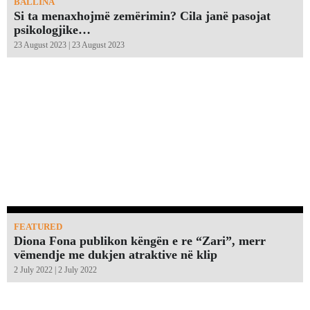
BALLINA
Si ta menaxhojmë zemërimin? Cila janë pasojat
psikologjike…
23 August 2023 | 23 August 2023
FEATURED
Diona Fona publikon këngën e re “Zari”, merr
vëmendje me dukjen atraktive në klip
2 July 2022 | 2 July 2022