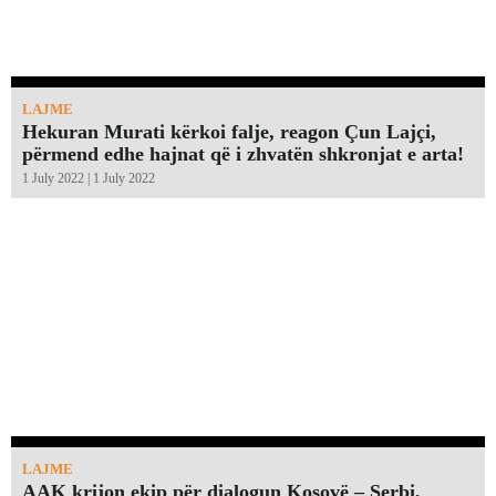
LAJME
Hekuran Murati kërkoi falje, reagon Çun Lajçi,
përmend edhe hajnat që i zhvatën shkronjat e arta!￼
1 July 2022 | 1 July 2022
LAJME
AAK krijon ekip për dialogun Kosovë – Serbi,