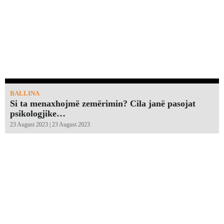
BALLINA
Si ta menaxhojmë zemërimin? Cila janë pasojat
psikologjike…
23 August 2023 | 23 August 2023