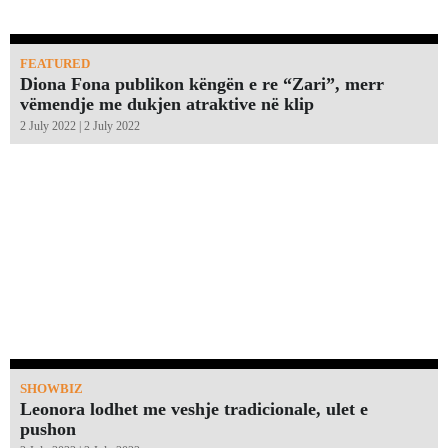
FEATURED
Diona Fona publikon këngën e re “Zari”, merr
vëmendje me dukjen atraktive në klip
2 July 2022 | 2 July 2022
SHOWBIZ
Leonora lodhet me veshje tradicionale, ulet e
pushon