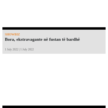
SHOWBIZ
Bora, ekstravagante në fustan të bardhë
1 July 2022 | 1 July 2022