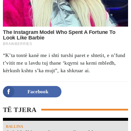
“K’ta tontë kanë me i shti turshi paret e shtetit, e n’fund
t’vitit me u lavdu tuj thane ‘kqyrni sa kemi mbledh,
kërkush kshtu s’ka mujt”, ka shkruar ai.
Facebook
TË TJERA
BALLINA