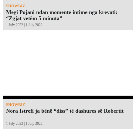
SHOWBIZ
Megi Pojani ndan momente intime nga krevati:
“Zgjat vetëm 5 minuta”￼
1 July 2022 | 1 July 2022
SHOWBIZ
Nora Istrefi ja bënë “diss” të dashures së Robertit
1 July 2022 | 1 July 2022