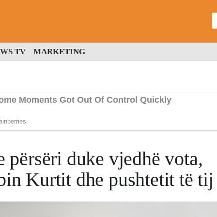
WS TV
MARKETING
e përsëri duke vjedhë vota,
in Kurtit dhe pushtetit të tij