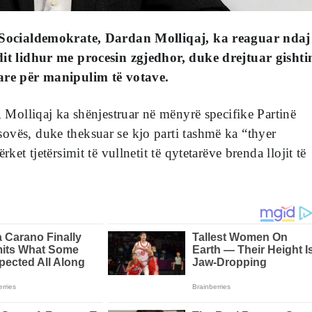
ë Socialdemokrate, Dardan Molliqaj, ka reaguar ndaj
dit lidhur me procesin zgjedhor, duke drejtuar gishti
are për manipulim të votave.
j, Molliqaj ka shënjestruar në mënyrë specifike Partinë
ovës, duke theksuar se kjo parti tashmë ka “thyer
rket tjetërsimit të vullnetit të qytetarëve brenda llojit të