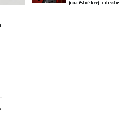
jona është krejt ndryshe
n