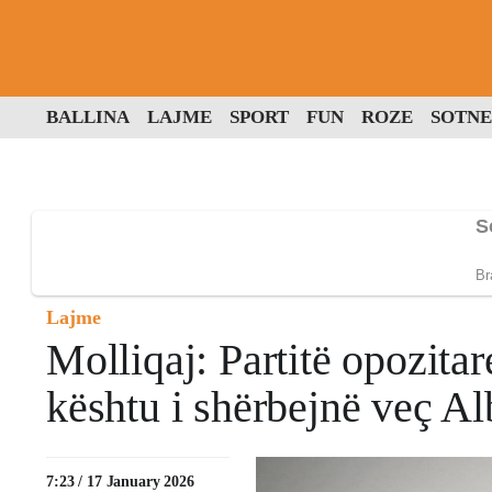
BALLINA
LAJME
SPORT
FUN
ROZE
SOTNE
Lajme
Molliqaj: Partitë opozitar
kështu i shërbejnë veç Alb
7:23 / 17 January 2026