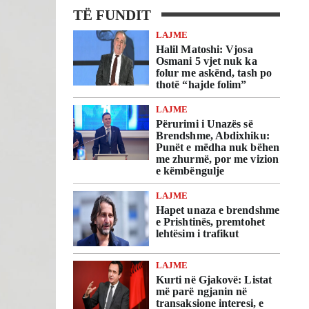
TË FUNDIT
LAJME
Halil Matoshi: Vjosa
Osmani 5 vjet nuk ka
folur me askënd, tash po
thotë “hajde folim”
LAJME
Përurimi i Unazës së
Brendshme, Abdixhiku:
Punët e mëdha nuk bëhen
me zhurmë, por me vizion
e këmbëngulje
LAJME
Hapet unaza e brendshme
e Prishtinës, premtohet
lehtësim i trafikut
LAJME
Kurti në Gjakovë: Listat
më parë ngjanin në
transaksione interesi, e