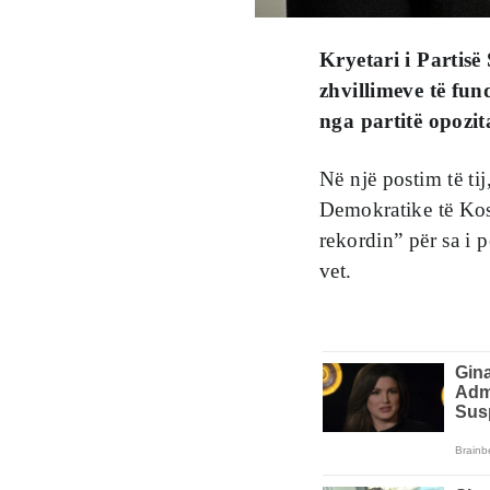
Kryetari i Partis
zhvillimeve të fun
nga partitë opozit
Në një postim të ti
Demokratike të Kos
rekordin” për sa i pë
vet.