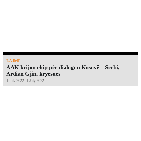
LAJME
AAK krijon ekip për dialogun Kosovë – Serbi,
Ardian Gjini kryesues
1 July 2022 | 1 July 2022