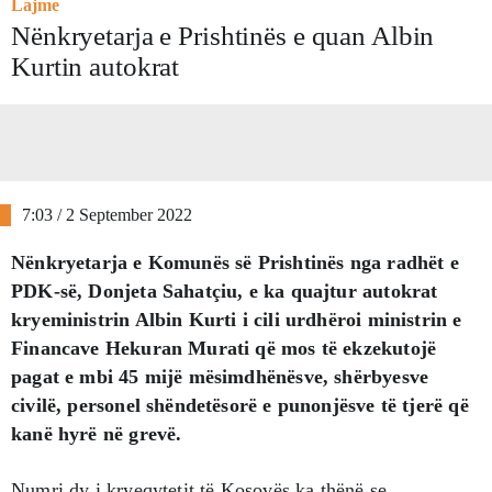
Lajme
Nënkryetarja e Prishtinës e quan Albin
Kurtin autokrat
7:03 / 2 September 2022
Nënkryetarja e Komunës së Prishtinës nga radhët e
PDK-së, Donjeta Sahatçiu, e ka quajtur autokrat
kryeministrin Albin Kurti i cili urdhëroi ministrin e
Financave Hekuran Murati që mos të ekzekutojë
pagat e mbi 45 mijë mësimdhënësve, shërbyesve
civilë, personel shëndetësorë e punonjësve të tjerë që
kanë hyrë në grevë.
Numri dy i kryeqytetit të Kosovës ka thënë se