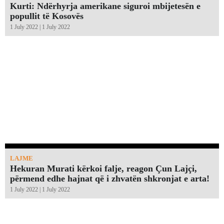
Kurti: Ndërhyrja amerikane siguroi mbijetesën e
popullit të Kosovës
1 July 2022 | 1 July 2022
LAJME
Hekuran Murati kërkoi falje, reagon Çun Lajçi,
përmend edhe hajnat që i zhvatën shkronjat e arta!￼
1 July 2022 | 1 July 2022