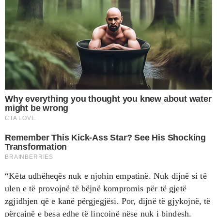
“Këta udhëheqës nuk e njohin empatinë. Nuk dijnë si të
ulen e të provojnë të bëjnë kompromis për të gjetë
zgjidhjen që e kanë përgjegjësi. Por, dijnë të gjykojnë, të
përçajnë e besa edhe të linçojnë nëse nuk i bindesh.