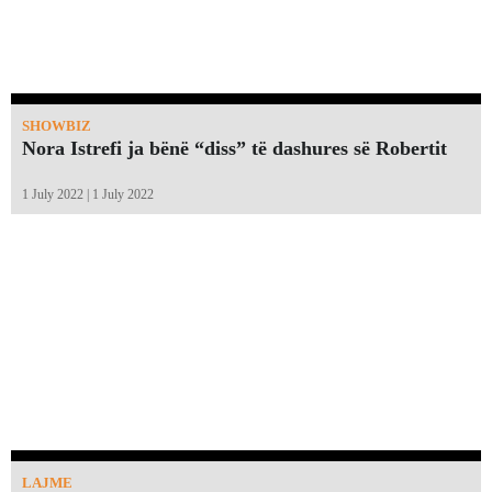
SHOWBIZ
Nora Istrefi ja bënë “diss” të dashures së Robertit
1 July 2022 | 1 July 2022
LAJME