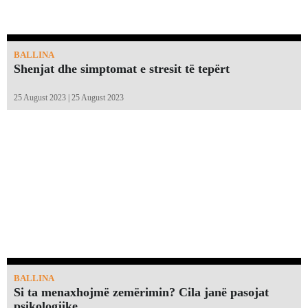
BALLINA
Shenjat dhe simptomat e stresit të tepërt
25 August 2023 | 25 August 2023
BALLINA
Si ta menaxhojmë zemërimin? Cila janë pasojat
psikologjike…