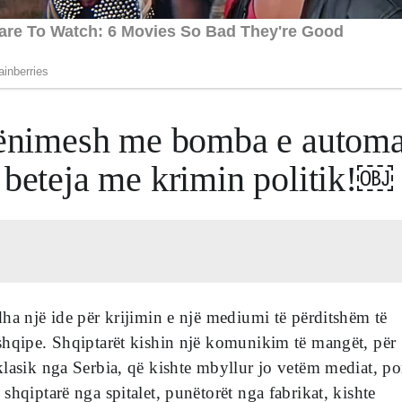
rcënimesh me bomba e automa
 beteja me krimin politik!￼
ha një ide për krijimin e një mediumi të përditshëm të
shqipe. Shqiptarët kishin një komunikim të mangët, për
lasik nga Serbia, që kishte mbyllur jo vetëm mediat, po
shqiptarë nga spitalet, punëtorët nga fabrikat, kishte