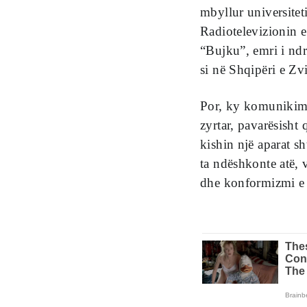
mbyllur universiteti
Radiotelevizionin e
“Bujku”, emri i ndr
si në Shqipëri e Zvi
Por, ky komunikim i
zyrtar, pavarësisht
kishin një aparat s
ta ndëshkonte atë, v
dhe konformizmi e 