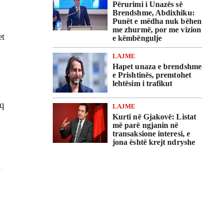
Përurimi i Unazës së
Brendshme, Abdixhiku:
Punët e mëdha nuk bëhen
me zhurmë, por me vizion
et
e këmbëngulje
LAJME
Hapet unaza e brendshme
e Prishtinës, premtohet
lehtësim i trafikut
eq
LAJME
Kurti në Gjakovë: Listat
më parë ngjanin në
transaksione interesi, e
jona është krejt ndryshe