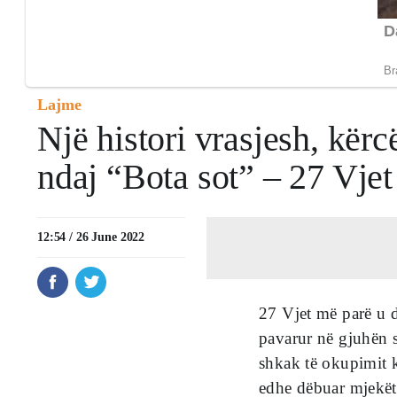
Lajme
Një histori vrasjesh, kë
ndaj “Bota sot” – 27 Vjet
12:54 / 26 June 2022
27 Vjet më parë u d
pavarur në gjuhën 
shkak të okupimit k
edhe dëbuar mjekët 