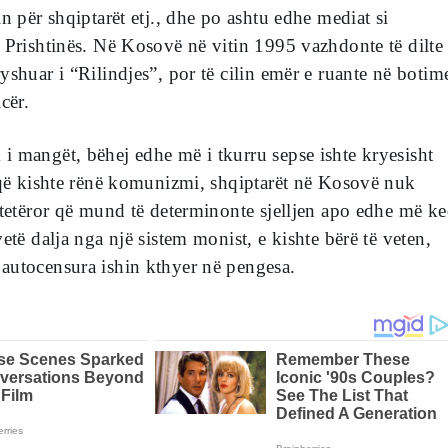
n për shqiptarët etj., dhe po ashtu edhe mediat si
 Prishtinës. Në Kosovë në vitin 1995 vazhdonte të dilte
yshuar i “Rilindjes”, por të cilin emër e ruante në botim
cër.
 mangët, bëhej edhe më i tkurru sepse ishte kryesisht
 që kishte rënë komunizmi, shqiptarët në Kosovë nuk
htetëror që mund të determinonte sjelljen apo edhe më k
etë dalja nga një sistem monist, e kishte bërë të veten,
autocensura ishin kthyer në pengesa.