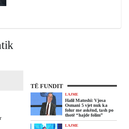
tik
TË FUNDIT
LAJME
Halil Matoshi: Vjosa
Osmani 5 vjet nuk ka
folur me askënd, tash po
thotë “hajde folim”
r
LAJME