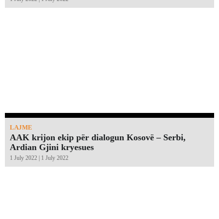
LAJME
AAK krijon ekip për dialogun Kosovë – Serbi,
Ardian Gjini kryesues
1 July 2022 | 1 July 2022