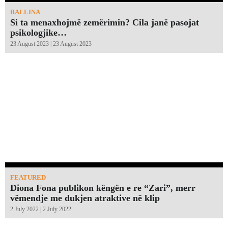
BALLINA
Si ta menaxhojmë zemërimin? Cila janë pasojat
psikologjike…
23 August 2023 | 23 August 2023
FEATURED
Diona Fona publikon këngën e re “Zari”, merr
vëmendje me dukjen atraktive në klip
2 July 2022 | 2 July 2022