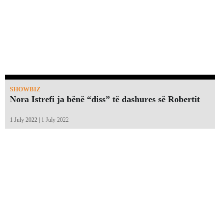
SHOWBIZ
Nora Istrefi ja bënë “diss” të dashures së Robertit
1 July 2022 | 1 July 2022