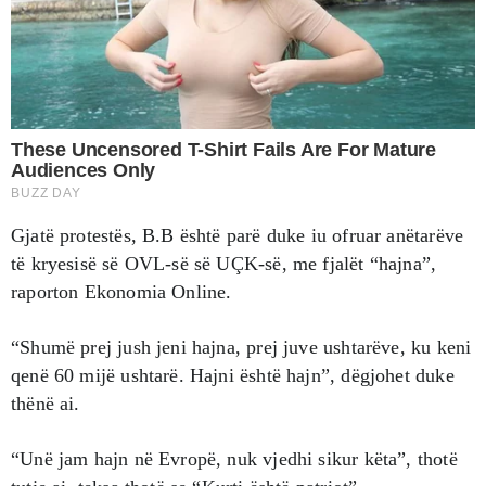
Gjatë protestës, B.B është parë duke iu ofruar anëtarëve
të kryesisë së OVL-së së UÇK-së, me fjalët “hajna”,
raporton Ekonomia Online.
“Shumë prej jush jeni hajna, prej juve ushtarëve, ku keni
qenë 60 mijë ushtarë. Hajni është hajn”, dëgjohet duke
thënë ai.
“Unë jam hajn në Evropë, nuk vjedhi sikur këta”, thotë