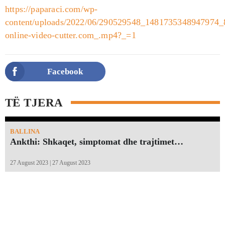
https://paparaci.com/wp-
content/uploads/2022/06/290529548_1481735348947974
online-video-cutter.com_.mp4?_=1
Facebook
TË TJERA
BALLINA
Ankthi: Shkaqet, simptomat dhe trajtimet…
27 August 2023 | 27 August 2023