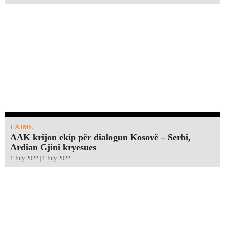
LAJME
AAK krijon ekip për dialogun Kosovë – Serbi,
Ardian Gjini kryesues
1 July 2022 | 1 July 2022