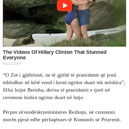
“O Zot i gjithësisë, ne të gjithë të pranishmit që jemi
mbledhur në këtë vend i kemi ngritur duart tek mëshira”,
filloi lutjet Berisha, derisa të pranishmit e tjerë në
ceremoni kishin ngritur duart në lutje.
Përpos zëvendëskryeministres Redzepi, në ceremoni
morën pjesë edhe përfaqësues të Komunës së Prizrenit.