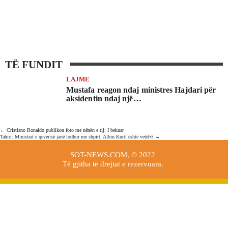
TË FUNDIT
LAJME
Mustafa reagon ndaj ministres Hajdari për
aksidentin ndaj një…
Post
←
Cristiano Ronaldo publikon foto me nënën e tij: I bekuar
navigation
Tahiri: Ministrat e qeverisë janë lodhur me shpirt, Albin Kurti është vetë￼
→
SOT-NEWS.COM, © 2022
Të gjitha të drejtat e rezervuara.