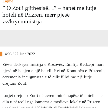
Lajme
” O Zot i gjithësisë…” – hapet me lutje
hoteli në Prizren, merr pjesë
zv/kryeministrja
4:03 / 27 June 2022
Zëvendëskryeministrja e Kosovës, Emilija Redzepi mori
pjesë në hapjen e një hoteli të ri në Komunën e Prizrenit,
ceremonia inauguruese e të cilit filloi me një lutje
drejtuar Zotit.
Lutjet drejtuar Zotit në ceremoninë hapëse të hotelit – e
cila u përcoll nga kamerat e mediave lokale në Prizren –
i realizoi kryetari i Këshillit të Bashkësisë Islame në