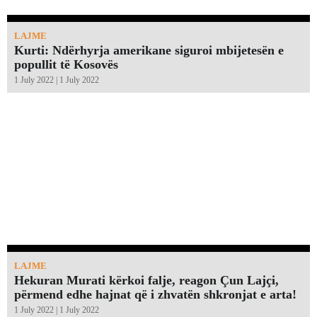
LAJME
Kurti: Ndërhyrja amerikane siguroi mbijetesën e
popullit të Kosovës
1 July 2022 | 1 July 2022
LAJME
Hekuran Murati kërkoi falje, reagon Çun Lajçi,
përmend edhe hajnat që i zhvatën shkronjat e arta!￼
1 July 2022 | 1 July 2022