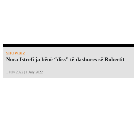
SHOWBIZ
Nora Istrefi ja bënë “diss” të dashures së Robertit
1 July 2022 | 1 July 2022