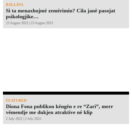
BALLINA
Si ta menaxhojmë zemërimin? Cila janë pasojat
psikologjike…
23 August 2023 | 23 August 2023
FEATURED
Diona Fona publikon këngën e re “Zari”, merr
vëmendje me dukjen atraktive në klip
2 July 2022 | 2 July 2022