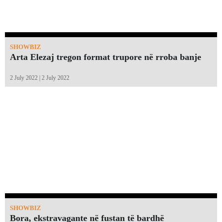
SHOWBIZ
Arta Elezaj tregon format trupore në rroba banje
2 July 2022 | 2 July 2022
SHOWBIZ
Bora, ekstravagante në fustan të bardhë