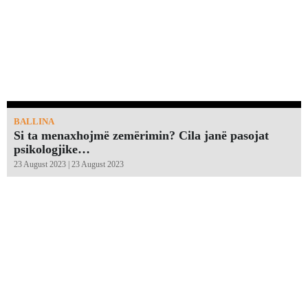
BALLINA
Si ta menaxhojmë zemërimin? Cila janë pasojat
psikologjike…
23 August 2023 | 23 August 2023