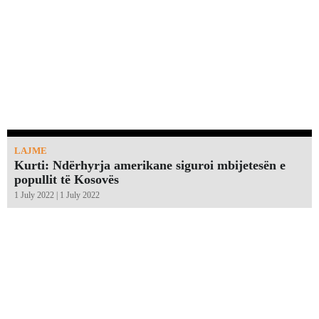
LAJME
Kurti: Ndërhyrja amerikane siguroi mbijetesën e
popullit të Kosovës
1 July 2022 | 1 July 2022