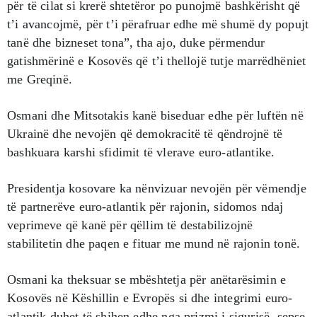
për të cilat si krerë shtetëror po punojmë bashkërisht që
t’i avancojmë, për t’i përafruar edhe më shumë dy popujt
tanë dhe bizneset tona”, tha ajo, duke përmendur
gatishmërinë e Kosovës që t’i thellojë tutje marrëdhëniet
me Greqinë.
Osmani dhe Mitsotakis kanë biseduar edhe për luftën në
Ukrainë dhe nevojën që demokracitë të qëndrojnë të
bashkuara karshi sfidimit të vlerave euro-atlantike.
Presidentja kosovare ka nënvizuar nevojën për vëmendje
të partnerëve euro-atlantik për rajonin, sidomos ndaj
veprimeve që kanë për qëllim të destabilizojnë
stabilitetin dhe paqen e fituar me mund në rajonin tonë.
Osmani ka theksuar se mbështetja për anëtarësimin e
Kosovës në Këshillin e Evropës si dhe integrimi euro-
atlantik duhet të shihen edhe nga prizmi i sigurisë, sepse