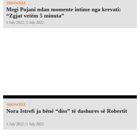
SHOWBIZ
Megi Pojani ndan momente intime nga krevati:
“Zgjat vetëm 5 minuta”￼
1 July 2022 | 1 July 2022
SHOWBIZ
Nora Istrefi ja bënë “diss” të dashures së Robertit
1 July 2022 | 1 July 2022