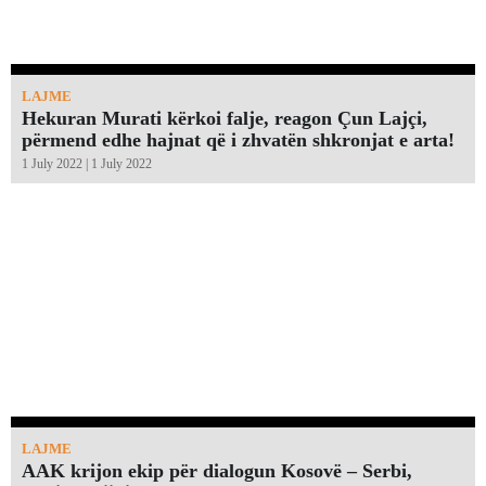
LAJME
Hekuran Murati kërkoi falje, reagon Çun Lajçi,
përmend edhe hajnat që i zhvatën shkronjat e arta!￼
1 July 2022 | 1 July 2022
LAJME
AAK krijon ekip për dialogun Kosovë – Serbi,