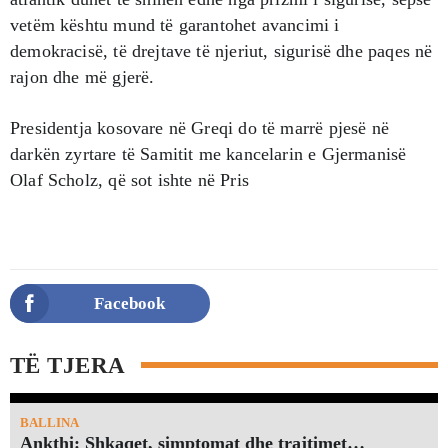
vetëm kështu mund të garantohet avancimi i
demokracisë, të drejtave të njeriut, sigurisë dhe paqes në
rajon dhe më gjerë.
Presidentja kosovare në Greqi do të marrë pjesë në
darkën zyrtare të Samitit me kancelarin e Gjermanisë
Olaf Scholz, që sot ishte në Pris
Facebook
TË TJERA
BALLINA
Ankthi: Shkaqet, simptomat dhe trajtimet…