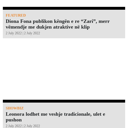
FEATURED
Diona Fona publikon këngën e re “Zari”, merr
vëmendje me dukjen atraktive në klip
2 July 2022 | 2 July 2022
SHOWBIZ
Leonora lodhet me veshje tradicionale, ulet e
pushon
2 July 2022 | 2 July 2022