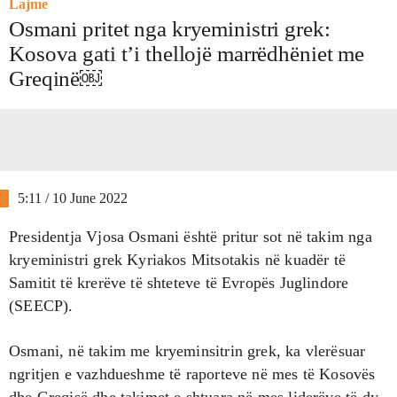
Lajme
Osmani pritet nga kryeministri grek:
Kosova gati t’i thellojë marrëdhëniet me
Greqinë￼
5:11 / 10 June 2022
Presidentja Vjosa Osmani është pritur sot në takim nga
kryeministri grek Kyriakos Mitsotakis në kuadër të
Samitit të krerëve të shteteve të Evropës Juglindore
(SEECP).
Osmani, në takim me kryeminsitrin grek, ka vlerësuar
ngritjen e vazhdueshme të raporteve në mes të Kosovës
dhe Greqisë dhe takimet e shtuara në mes liderëve të dy