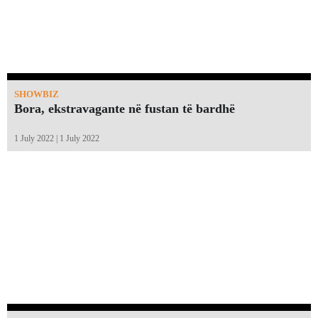
SHOWBIZ
Bora, ekstravagante në fustan të bardhë
1 July 2022 | 1 July 2022