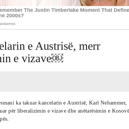
arin e Austrisë, merr
imin e vizave￼
Osmani ka takuar kancelarin e Austrisë, Karl Nehammer,
duar për liberalizimin e vizave dhe anëtarësimin e Kosov
pës.