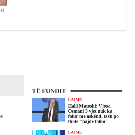
TË FUNDIT
LAJME
Halil Matoshi: Vjosa
Osmani 5 vjet nuk ka
ës
folur me askënd, tash po
thotë “hajde folim”
LAJME