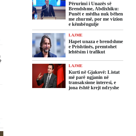
Përurimi i Unazës së
Brendshme, Abdixhiku:
ë
Punët e mëdha nuk bëhen
me zhurmë, por me vizion
e këmbëngulje
LAJME
Hapet unaza e brendshme
e Prishtinës, premtohet
lehtësim i trafikut
LAJME
Kurti në Gjakovë: Listat
më parë ngjanin në
transaksione interesi, e
jona është krejt ndryshe