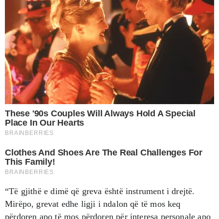
“Të gjithë e dimë që greva është instrument i drejtë.
Mirëpo, grevat edhe ligji i ndalon që të mos keq
përdoren apo të mos përdoren për interesa personale apo