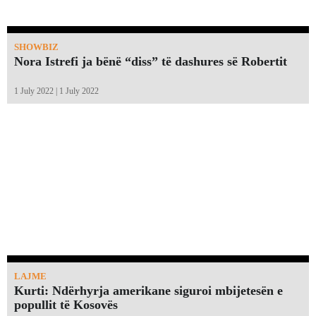
SHOWBIZ
Nora Istrefi ja bënë “diss” të dashures së Robertit
1 July 2022 | 1 July 2022
LAJME
Kurti: Ndërhyrja amerikane siguroi mbijetesën e
popullit të Kosovës