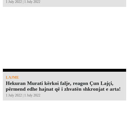
1 July 2022 | 1 July 2022
LAJME
Hekuran Murati kërkoi falje, reagon Çun Lajçi,
përmend edhe hajnat që i zhvatën shkronjat e arta!￼
1 July 2022 | 1 July 2022