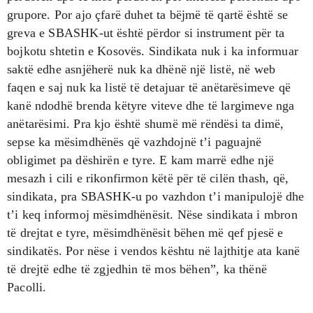
grupore. Por ajo çfarë duhet ta bëjmë të qartë është se
greva e SBASHK-ut është përdor si instrument për ta
bojkotu shtetin e Kosovës. Sindikata nuk i ka informuar
saktë edhe asnjëherë nuk ka dhënë një listë, në web
faqen e saj nuk ka listë të detajuar të anëtarësimeve që
kanë ndodhë brenda këtyre viteve dhe të largimeve nga
anëtarësimi. Pra kjo është shumë më rëndësi ta dimë,
sepse ka mësimdhënës që vazhdojnë t’i paguajnë
obligimet pa dëshirën e tyre. E kam marrë edhe një
mesazh i cili e rikonfirmon këtë për të cilën thash, që,
sindikata, pra SBASHK-u po vazhdon t’i manipulojë dhe
t’i keq informoj mësimdhënësit. Nëse sindikata i mbron
të drejtat e tyre, mësimdhënësit bëhen më qef pjesë e
sindikatës. Por nëse i vendos kështu në lajthitje ata kanë
të drejtë edhe të zgjedhin të mos bëhen”, ka thënë
Pacolli.