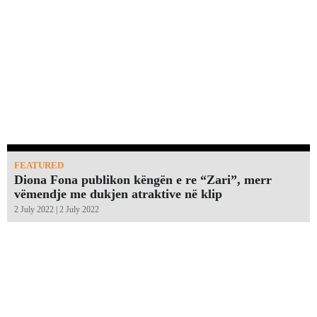
FEATURED
Diona Fona publikon këngën e re “Zari”, merr
vëmendje me dukjen atraktive në klip
2 July 2022 | 2 July 2022