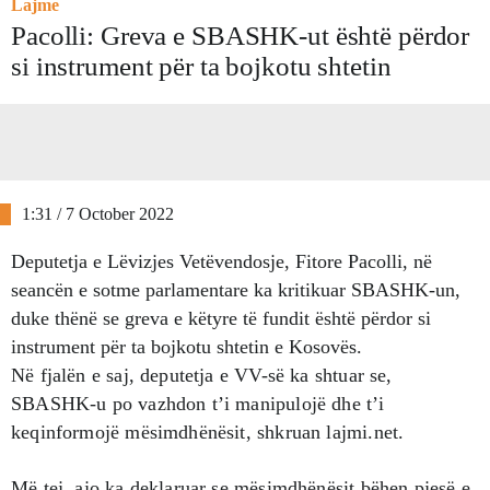
Lajme
Pacolli: Greva e SBASHK-ut është përdor
si instrument për ta bojkotu shtetin
1:31 / 7 October 2022
Deputetja e Lëvizjes Vetëvendosje, Fitore Pacolli, në
seancën e sotme parlamentare ka kritikuar SBASHK-un,
duke thënë se greva e këtyre të fundit është përdor si
instrument për ta bojkotu shtetin e Kosovës.
Në fjalën e saj, deputetja e VV-së ka shtuar se,
SBASHK-u po vazhdon t’i manipulojë dhe t’i
keqinformojë mësimdhënësit, shkruan lajmi.net.
Më tej, ajo ka deklaruar se mësimdhënësit bëhen pjesë e