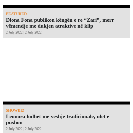
FEATURED
Diona Fona publikon këngën e re “Zari”, merr
vëmendje me dukjen atraktive në klip
2 July 2022 | 2 July 2022
SHOWBIZ
Leonora lodhet me veshje tradicionale, ulet e
pushon
2 July 2022 | 2 July 2022