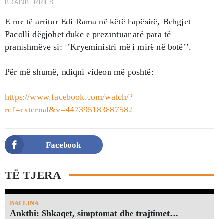
E me të arritur Edi Rama në këtë hapësirë, Behgjet
Pacolli dëgjohet duke e prezantuar atë para të
pranishmëve si: ‘’Kryeministri më i mirë në botë’’.
Për më shumë, ndiqni videon më poshtë:
https://www.facebook.com/watch/?
ref=external&v=447395183887582
Facebook
TË TJERA
BALLINA
Ankthi: Shkaqet, simptomat dhe trajtimet…