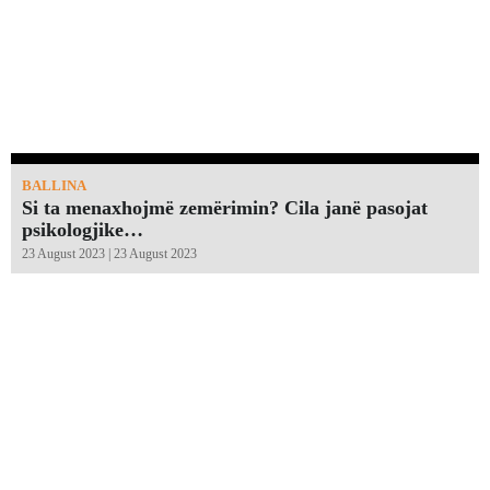
BALLINA
Si ta menaxhojmë zemërimin? Cila janë pasojat
psikologjike…
23 August 2023 | 23 August 2023