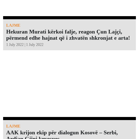
LAJME
Hekuran Murati kërkoi falje, reagon Çun Lajçi,
përmend edhe hajnat që i zhvatën shkronjat e arta!￼
1 July 2022 | 1 July 2022
LAJME
AAK krijon ekip për dialogun Kosovë – Serbi,
Ardian Gjini kryesues