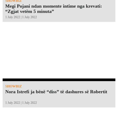
SHOWBIZ
Megi Pojani ndan momente intime nga krevati:
“Zgjat vetëm 5 minuta”￼
1 July 2022 | 1 July 2022
SHOWBIZ
Nora Istrefi ja bënë “diss” të dashures së Robertit
1 July 2022 | 1 July 2022