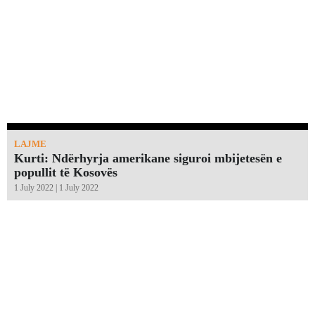
LAJME
Kurti: Ndërhyrja amerikane siguroi mbijetesën e
popullit të Kosovës
1 July 2022 | 1 July 2022