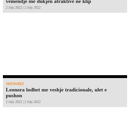
vëmendje me dukjen atraktive në klip
2 July 2022 | 2 July 2022
SHOWBIZ
Leonora lodhet me veshje tradicionale, ulet e
pushon
2 July 2022 | 2 July 2022