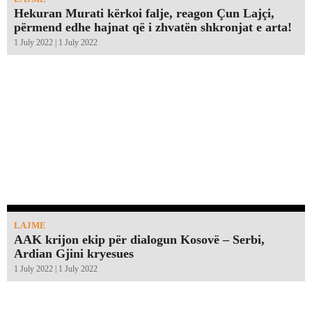
Hekuran Murati kërkoi falje, reagon Çun Lajçi,
përmend edhe hajnat që i zhvatën shkronjat e arta!￼
1 July 2022 | 1 July 2022
LAJME
AAK krijon ekip për dialogun Kosovë – Serbi,
Ardian Gjini kryesues
1 July 2022 | 1 July 2022