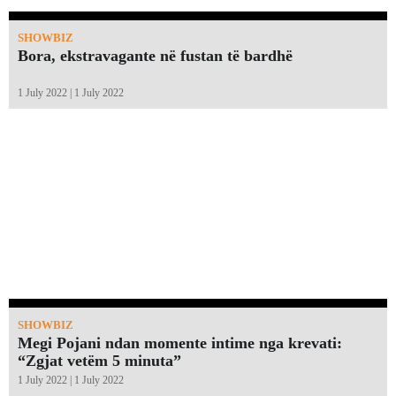
SHOWBIZ
Bora, ekstravagante në fustan të bardhë
1 July 2022 | 1 July 2022
SHOWBIZ
Megi Pojani ndan momente intime nga krevati:
“Zgjat vetëm 5 minuta”￼
1 July 2022 | 1 July 2022