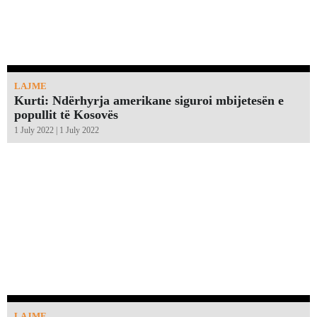
LAJME
Kurti: Ndërhyrja amerikane siguroi mbijetesën e
popullit të Kosovës
1 July 2022 | 1 July 2022
LAJME