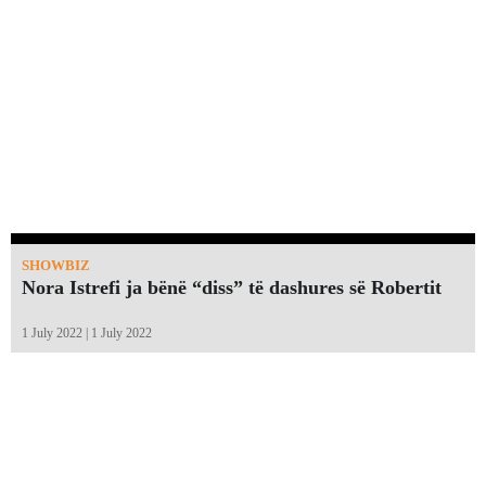
SHOWBIZ
Nora Istrefi ja bënë “diss” të dashures së Robertit
1 July 2022 | 1 July 2022