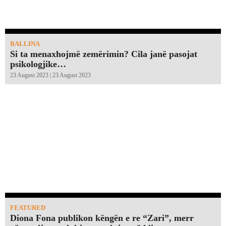
BALLINA
Si ta menaxhojmë zemërimin? Cila janë pasojat
psikologjike…
23 August 2023 | 23 August 2023
FEATURED
Diona Fona publikon këngën e re “Zari”, merr