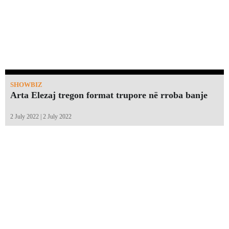
SHOWBIZ
Arta Elezaj tregon format trupore në rroba banje
2 July 2022 | 2 July 2022