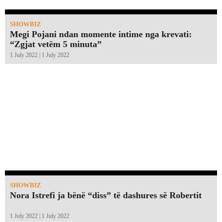
SHOWBIZ
Megi Pojani ndan momente intime nga krevati:
“Zgjat vetëm 5 minuta”￼
1 July 2022 | 1 July 2022
SHOWBIZ
Nora Istrefi ja bënë “diss” të dashures së Robertit
1 July 2022 | 1 July 2022