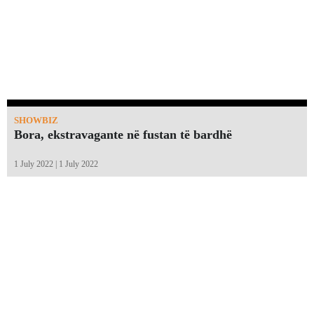
SHOWBIZ
Bora, ekstravagante në fustan të bardhë
1 July 2022 | 1 July 2022