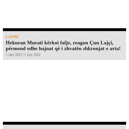
LAJME
Hekuran Murati kërkoi falje, reagon Çun Lajçi,
përmend edhe hajnat që i zhvatën shkronjat e arta!￼
1 July 2022 | 1 July 2022