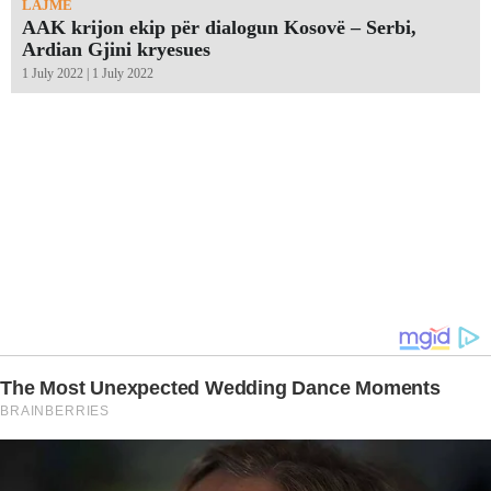
LAJME
AAK krijon ekip për dialogun Kosovë – Serbi,
Ardian Gjini kryesues
1 July 2022 | 1 July 2022