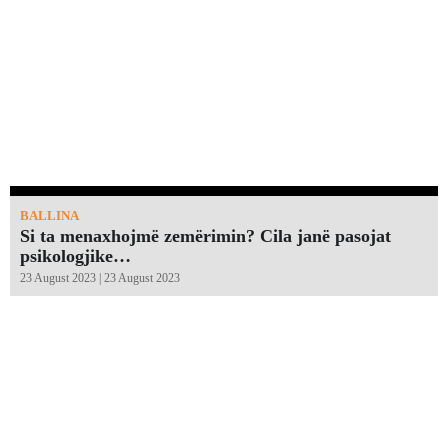
BALLINA
Si ta menaxhojmë zemërimin? Cila janë pasojat
psikologjike…
23 August 2023 | 23 August 2023