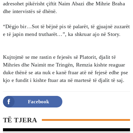
adresohet pikërisht çiftit Naim Abazi dhe Mihrie Braha
dhe intervistës së dhënë.
“Dëgjo bir…Sot të bëjnë pis të palarët, të gjuajnë zuzarët
e të japin mend trutharët…”, ka shkruar ajo në Story.
Kujtojmë se me rastin e fejesës së Platorit, djalit të
Mihries dhe Naimit me Tringën, Remzia kishte reaguar
duke thënë se ata nuk e kanë ftuar atë në fejesë edhe pse
kjo e fundit i kishte ftuar ata në martesë të djalit të saj.
Facebook
TË TJERA