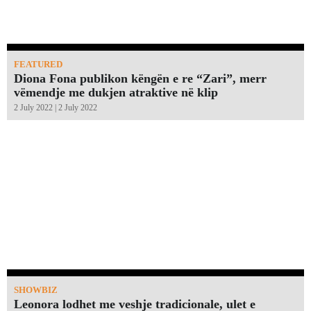
FEATURED
Diona Fona publikon këngën e re “Zari”, merr
vëmendje me dukjen atraktive në klip
2 July 2022 | 2 July 2022
SHOWBIZ
Leonora lodhet me veshje tradicionale, ulet e