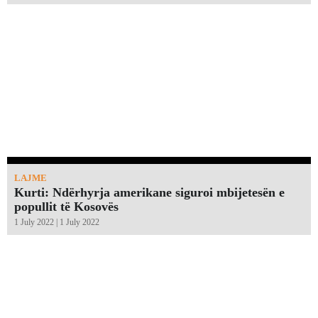
LAJME
Kurti: Ndërhyrja amerikane siguroi mbijetesën e
popullit të Kosovës
1 July 2022 | 1 July 2022