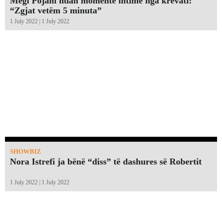
Megi Pojani ndan momente intime nga krevati:
“Zgjat vetëm 5 minuta”￼
1 July 2022 | 1 July 2022
SHOWBIZ
Nora Istrefi ja bënë “diss” të dashures së Robertit
1 July 2022 | 1 July 2022