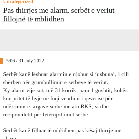
Uncategorized
Pas thirrjes me alarm, serbët e veriut
fillojnë të mblidhen
5:06 / 31 July 2022
Serbët kanë lëshuar alarmin e njohur si ‘usbuna’, i cili
shërben për grumbullimin e serbëve të veriut.
Ky alarm vije sot, më 31 korrik, para 1 gushtit, kohës
kur pritet të hyjë në fuqi vendimi i qeverisë për
ndërrimin e targave serbe me ato RKS, si dhe
reciprocitetit për letërnjoftimet serbe.
Serbët kanë filluar të mblidhen pas kësaj thirrje me
alarm.