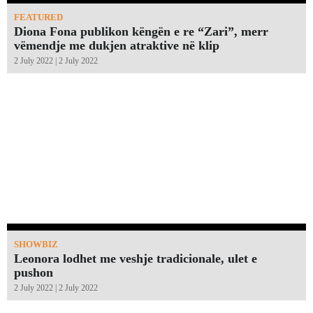
FEATURED
Diona Fona publikon këngën e re “Zari”, merr
vëmendje me dukjen atraktive në klip
2 July 2022 | 2 July 2022
SHOWBIZ
Leonora lodhet me veshje tradicionale, ulet e
pushon
2 July 2022 | 2 July 2022