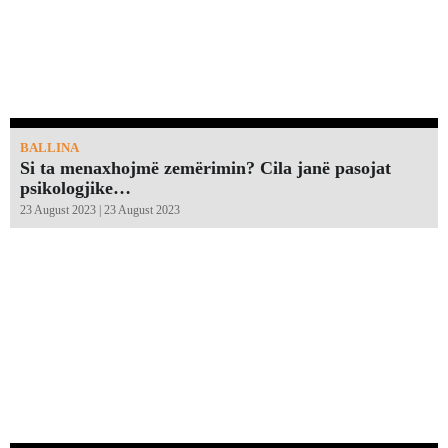
BALLINA
Si ta menaxhojmë zemërimin? Cila janë pasojat
psikologjike…
23 August 2023 | 23 August 2023