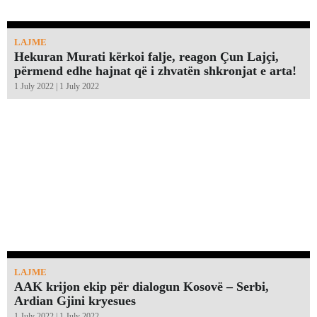
LAJME
Hekuran Murati kërkoi falje, reagon Çun Lajçi,
përmend edhe hajnat që i zhvatën shkronjat e arta!￼
1 July 2022 | 1 July 2022
LAJME
AAK krijon ekip për dialogun Kosovë – Serbi,
Ardian Gjini kryesues
1 July 2022 | 1 July 2022